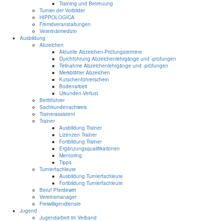
Training und Betreuung
Turnier der Vorbilder
HIPPOLOGICA
Fremdveranstaltungen
Veterinärmedizin
Ausbildung
Abzeichen
Aktuelle Abzeichen-Prüfungstermine
Durchführung Abzeichenlehrgänge und -prüfungen
Teilnahme Abzeichenlehrgänge und -prüfungen
Merkblätter Abzeichen
Kutschenführerschein
Bodenarbeit
Urkunden-Verlust
Berittführer
Sachkundenachweis
Trainerassistent
Trainer
Ausbildung Trainer
Lizenzen Trainer
Fortbildung Trainer
Ergänzungsqualifikationen
Mentoring
Tipps
Turnierfachleute
Ausbildung Turnierfachleute
Fortbildung Turnierfachleute
Beruf Pferdewirt
Vereinsmanager
Freiwilligendienste
Jugend
Jugendarbeit im Verband