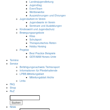
Landesjugendleitung
Jugendtag
EventTeam
Wettbewerbe
Auszeichnungen und Ehrungen
Jugendarbeit im Verein
Jugendwarte im Verein
Seminare und Ausbildungen
Kindeswohl und Jugendschutz
Bewegungsangebote
Kitas
Schulsport
Therapeutisches Reiten
Hobby Horsing
Projekte
Best Practice Beispiele
GER-NAM Horses Unite
Termine
Service
Befähigungsnachweis Tiertransport
Informationen für Pferdehaltende
LPBB-Mitteilungsblatt
Mitteilungsblatt Archiv
Links
FAQ
Shop
RuZ
Suchen
News