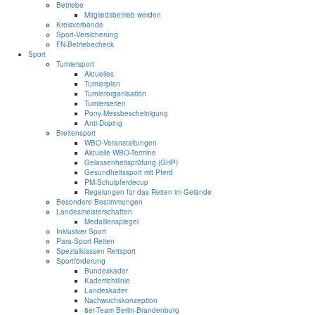
Betriebe
Mitgliedsbetrieb werden
Kreisverbände
Sport-Versicherung
FN-Betriebecheck
Sport
Turniersport
Aktuelles
Turnierplan
Turnierorganisation
Turnierserien
Pony-Messbescheinigung
Anti-Doping
Breitensport
WBO-Veranstaltungen
Aktuelle WBO-Termine
Gelassenheitsprüfung (GHP)
Gesundheitssport mit Pferd
PM-Schulpferdecup
Regelungen für das Reiten im Gelände
Besondere Bestimmungen
Landesmeisterschaften
Medaillenspiegel
Inklusiver Sport
Para-Sport Reiten
Spezialklassen Reitsport
Sportförderung
Bundeskader
Kaderrichtlinie
Landeskader
Nachwuchskonzeption
8er-Team Berlin-Brandenburg