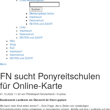
LPBB-Mitteilungsblatt
Suchen
Mitteilungsblatt Archiv
Impressum
Datenschutz
REITEN und ZUCHT
Links
Impressum
Datenschutz
REITEN und ZUCHT
FAQ
Shop
RuZ
Impressum
Datenschutz
REITEN und ZUCHT
Menü
FN sucht Ponyreitschulen
für Online-Karte
31.10.2022 11:40
von Pferdesport Deutschland / fn-press
Bundesweite Landkarte als Übersicht für Eltern geplant
Wo kann mein Kind reiten lernen? – Eine Frage, die in Zeiten von rückläufigen
Schulpferdezahlen immer schwieriger zu beantworten scheint. Abhilfe soll eine Landkarte auf der