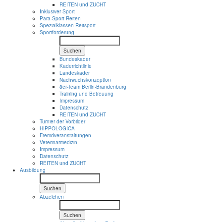
REITEN und ZUCHT
Inklusiver Sport
Para-Sport Reiten
Spezialklassen Reitsport
Sportförderung
Suchen
Bundeskader
Kaderrichtlinie
Landeskader
Nachwuchskonzeption
8er-Team Berlin-Brandenburg
Training und Betreuung
Impressum
Datenschutz
REITEN und ZUCHT
Turnier der Vorbilder
HIPPOLOGICA
Fremdveranstaltungen
Veterinärmedizin
Impressum
Datenschutz
REITEN und ZUCHT
Ausbildung
Suchen
Abzeichen
Suchen