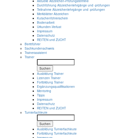
Aktuelle Abzeichen-Prüfungstermine
Durchführung Abzeichenlehrgänge und -prüfungen
Teilnahme Abzeichenlehrgänge und -prüfungen
Merkblätter Abzeichen
Kutschenführerschein
Bodenarbeit
Urkunden-Verlust
Impressum
Datenschutz
REITEN und ZUCHT
Berittführer
Sachkundenachweis
Trainerassistent
Trainer
Suchen
Ausbildung Trainer
Lizenzen Trainer
Fortbildung Trainer
Ergänzungsqualifikationen
Mentoring
Tipps
Impressum
Datenschutz
REITEN und ZUCHT
Turnierfachleute
Suchen
Ausbildung Turnierfachleute
Fortbildung Turnierfachleute
Impressum