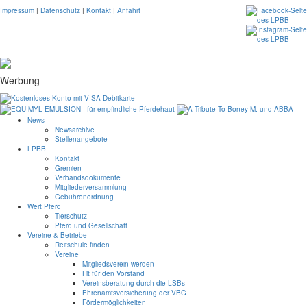
Impressum
|
Datenschutz
|
Kontakt
|
Anfahrt
Werbung
News
Newsarchive
Stellenangebote
LPBB
Kontakt
Gremien
Verbandsdokumente
Mitgliederversammlung
Gebührenordnung
Wert Pferd
Tierschutz
Pferd und Gesellschaft
Vereine & Betriebe
Reitschule finden
Vereine
Mitgliedsverein werden
Fit für den Vorstand
Vereinsberatung durch die LSBs
Ehrenamtsversicherung der VBG
Fördermöglichkeiten