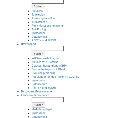
Suchen
Aktuelles
Turnierplan
Turnierorganisation
Turnierserien
Pony-Messbescheinigung
Anti-Doping
Impressum
Datenschutz
REITEN und ZUCHT
Breitensport
Suchen
WBO-Veranstaltungen
Aktuelle WBO-Termine
Gelassenheitsprüfung (GHP)
Gesundheitssport mit Pferd
PM-Schulpferdecup
Regelungen für das Reiten im Gelände
Impressum
Datenschutz
REITEN und ZUCHT
Besondere Bestimmungen
Landesmeisterschaften
Suchen
Medaillenspiegel
Impressum
Datenschutz