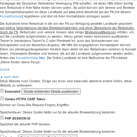
Homepage der Deutschen Reiterlichen Vereingung (FN) schaffen, mit deren Hilfe Eltern künftig
eine Reitschule in ihrer Nähe finden können sollen. Ab sofort können sich Vereine und Betriebe
mit Schulpferdeangebot für diese Landkarte auf www.pferd-aktuell.de bei der FN [mit diesem
Kontaktformular
] registrieren und dort mit ihren Kontaktdaten eintragen lassen.
Die Aufnahme einer Reitschule in die von der FN zur Verfügung gestellte Landkarte geschieht
auf eigene Verantwortung der/des Betriebsinhabenden und ohne Überprüfung der Reitschulen
durch die FN
. Reitschulen und -vereine müssen aber einige
Mindestqualifikationen
erfüllen, um
auf die Landkarte aufgenommen zu werden. Hierzu gehört neben einer/einem qualifizierten
Trainer*in (mindestens Trainer*in C oder Pferdewirt*in), auch das Vorhandensein von
Schulpferden und ein Abzeichen-Angebot. Mit Hilfe der angegebenen Kontaktdaten können
Eltern von pferdesportbegeisterten Kindern dann direkt mit den Reitschulen/-vereinen in Kontakt
treten. Interessierte Betriebe und Vereine, die auf die Landkarte aufgenommen werden wollen,
finden das
Kontaktformular
hier
. Die Online-Landkarte ist eine Maßnahme der FN-Initiative
„Kleine Kinder, kleine Ponys“.
Zurück
▲ nach oben
Diese Website nutzt Cookies. Einige von ihnen sind essenziell, während andere helfen, diese
Website zu verbessern.
Essenziell
Details einblenden
Details ausblenden
Contao HTTPS CSRF Token
Schützt vor Cross-Site-Request-Forgery Angriffen.
Speicherdauer:
Dieses Cookie bleibt nur für die aktuelle Browsersitzung bestehen.
PHP SESSION ID
Speichert die aktuelle PHP-Session.
Speicherdauer:
Dieses Cookie bleibt nur für die aktuelle Browsersitzung bestehen.