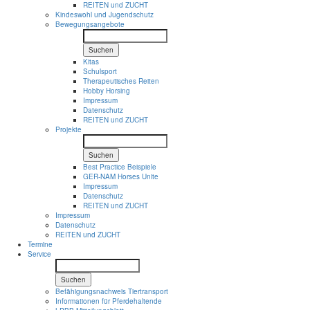
REITEN und ZUCHT
Kindeswohl und Jugendschutz
Bewegungsangebote
Suchen
Kitas
Schulsport
Therapeutisches Reiten
Hobby Horsing
Impressum
Datenschutz
REITEN und ZUCHT
Projekte
Suchen
Best Practice Beispiele
GER-NAM Horses Unite
Impressum
Datenschutz
REITEN und ZUCHT
Impressum
Datenschutz
REITEN und ZUCHT
Termine
Service
Suchen
Befähigungsnachweis Tiertransport
Informationen für Pferdehaltende