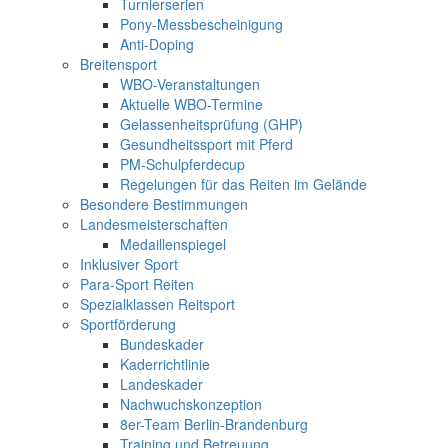
Turnierserien
Pony-Messbescheinigung
Anti-Doping
Breitensport
WBO-Veranstaltungen
Aktuelle WBO-Termine
Gelassenheitsprüfung (GHP)
Gesundheitssport mit Pferd
PM-Schulpferdecup
Regelungen für das Reiten im Gelände
Besondere Bestimmungen
Landesmeisterschaften
Medaillenspiegel
Inklusiver Sport
Para-Sport Reiten
Spezialklassen Reitsport
Sportförderung
Bundeskader
Kaderrichtlinie
Landeskader
Nachwuchskonzeption
8er-Team Berlin-Brandenburg
Training und Betreuung