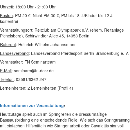
Uhrzeit
: 18:00 Uhr - 21:00 Uhr
Kosten
: PM 20 €, Nicht-PM 30 €; PM bis 18 J./Kinder bis 12 J.
kostenfrei
Veranstaltungsort
: Reitclub am Olympiapark e.V. (ehem. Reitanlage
Pichelsberg), Schirwindter Allee 45, 14053 Berlin
Referent
: Heinrich-Wilhelm Johannsmann
Landesverband
: Landesverband Pferdesport Berlin-Brandenburg e. V.
Veranstalter
: FN Seminarteam
E-Mail
: seminare@fn-dokr.de
Telefon
: 02581/6362-247
Lerneinheiten
: 2 Lerneinheiten (Profil 4)
Informationen zur Veranstaltung
:
Heutzutage spielt auch im Springreiten die dressurmäßige
Basisausbildung eine entscheidende Rolle. Wie sich das Springtraining
mit einfachen Hilfsmitteln wie Stangenarbeit oder Cavalettis sinnvoll