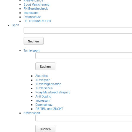
Kreisverbände
Sport-Versicherung
FN-Betriebecheck
Impressum
Datenschutz
REITEN und ZUCHT
Sport
Suchen
Turniersport
Suchen
Aktuelles
Turnierplan
Turnierorganisation
Turnierserien
Pony-Messbescheinigung
Anti-Doping
Impressum
Datenschutz
REITEN und ZUCHT
Breitensport
Suchen