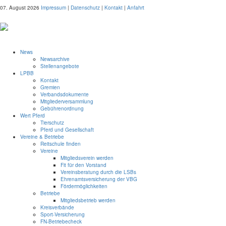
07. August 2026
Impressum
|
Datenschutz
|
Kontakt
|
Anfahrt
News
Newsarchive
Stellenangebote
LPBB
Kontakt
Gremien
Verbandsdokumente
Mitgliederversammlung
Gebührenordnung
Wert Pferd
Tierschutz
Pferd und Gesellschaft
Vereine & Betriebe
Reitschule finden
Vereine
Mitgliedsverein werden
Fit für den Vorstand
Vereinsberatung durch die LSBs
Ehrenamtsversicherung der VBG
Fördermöglichkeiten
Betriebe
Mitgliedsbetrieb werden
Kreisverbände
Sport-Versicherung
FN-Betriebecheck