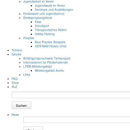
Jugendarbeit im Verein
Jugendwarte im Verein
Seminare und Ausbildungen
Kindeswohl und Jugendschutz
Bewegungsangebote
Kitas
Schulsport
Therapeutisches Reiten
Hobby Horsing
Projekte
Best Practice Beispiele
GER-NAM Horses Unite
Termine
Service
Befähigungsnachweis Tiertransport
Informationen für Pferdehaltende
LPBB-Mitteilungsblatt
Mitteilungsblatt Archiv
Links
FAQ
Shop
RuZ
Suchen
News