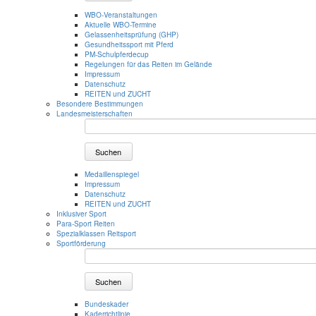
WBO-Veranstaltungen
Aktuelle WBO-Termine
Gelassenheitsprüfung (GHP)
Gesundheitssport mit Pferd
PM-Schulpferdecup
Regelungen für das Reiten im Gelände
Impressum
Datenschutz
REITEN und ZUCHT
Besondere Bestimmungen
Landesmeisterschaften
Suchen
Medaillenspiegel
Impressum
Datenschutz
REITEN und ZUCHT
Inklusiver Sport
Para-Sport Reiten
Spezialklassen Reitsport
Sportförderung
Suchen
Bundeskader
Kaderrichtlinie