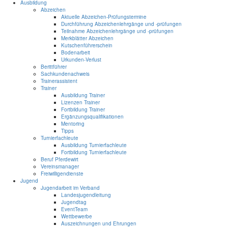
Ausbildung
Abzeichen
Aktuelle Abzeichen-Prüfungstermine
Durchführung Abzeichenlehrgänge und -prüfungen
Teilnahme Abzeichenlehrgänge und -prüfungen
Merkblätter Abzeichen
Kutschenführerschein
Bodenarbeit
Urkunden-Verlust
Berittführer
Sachkundenachweis
Trainerassistent
Trainer
Ausbildung Trainer
Lizenzen Trainer
Fortbildung Trainer
Ergänzungsqualifikationen
Mentoring
Tipps
Turnierfachleute
Ausbildung Turnierfachleute
Fortbildung Turnierfachleute
Beruf Pferdewirt
Vereinsmanager
Freiwilligendienste
Jugend
Jugendarbeit im Verband
Landesjugendleitung
Jugendtag
EventTeam
Wettbewerbe
Auszeichnungen und Ehrungen