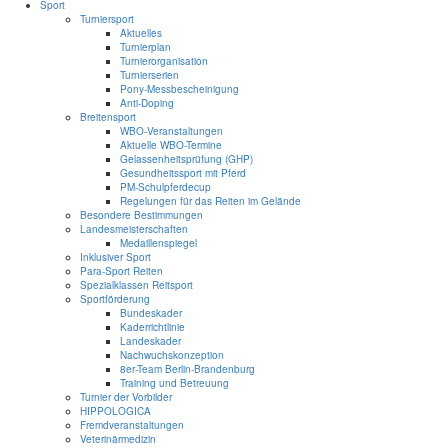
Sport
Turniersport
Aktuelles
Turnierplan
Turnierorganisation
Turnierserien
Pony-Messbescheinigung
Anti-Doping
Breitensport
WBO-Veranstaltungen
Aktuelle WBO-Termine
Gelassenheitsprüfung (GHP)
Gesundheitssport mit Pferd
PM-Schulpferdecup
Regelungen für das Reiten im Gelände
Besondere Bestimmungen
Landesmeisterschaften
Medaillenspiegel
Inklusiver Sport
Para-Sport Reiten
Spezialklassen Reitsport
Sportförderung
Bundeskader
Kaderrichtlinie
Landeskader
Nachwuchskonzeption
8er-Team Berlin-Brandenburg
Training und Betreuung
Turnier der Vorbilder
HIPPOLOGICA
Fremdveranstaltungen
Veterinärmedizin