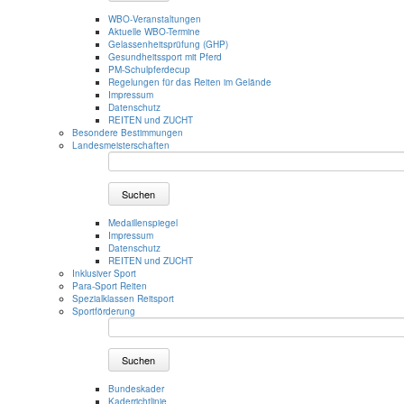
WBO-Veranstaltungen
Aktuelle WBO-Termine
Gelassenheitsprüfung (GHP)
Gesundheitssport mit Pferd
PM-Schulpferdecup
Regelungen für das Reiten im Gelände
Impressum
Datenschutz
REITEN und ZUCHT
Besondere Bestimmungen
Landesmeisterschaften
Suchen
Medaillenspiegel
Impressum
Datenschutz
REITEN und ZUCHT
Inklusiver Sport
Para-Sport Reiten
Spezialklassen Reitsport
Sportförderung
Suchen
Bundeskader
Kaderrichtlinie