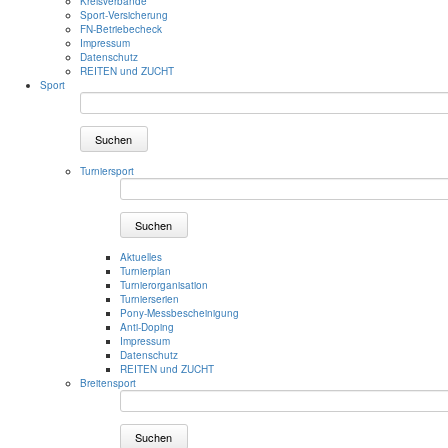
Kreisverbände
Sport-Versicherung
FN-Betriebecheck
Impressum
Datenschutz
REITEN und ZUCHT
Sport
Suchen
Turniersport
Suchen
Aktuelles
Turnierplan
Turnierorganisation
Turnierserien
Pony-Messbescheinigung
Anti-Doping
Impressum
Datenschutz
REITEN und ZUCHT
Breitensport
Suchen