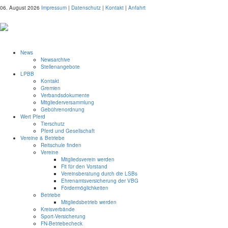
06. August 2026
Impressum
|
Datenschutz
|
Kontakt
|
Anfahrt
News
Newsarchive
Stellenangebote
LPBB
Kontakt
Gremien
Verbandsdokumente
Mitgliederversammlung
Gebührenordnung
Wert Pferd
Tierschutz
Pferd und Gesellschaft
Vereine & Betriebe
Reitschule finden
Vereine
Mitgliedsverein werden
Fit für den Vorstand
Vereinsberatung durch die LSBs
Ehrenamtsversicherung der VBG
Fördermöglichkeiten
Betriebe
Mitgliedsbetrieb werden
Kreisverbände
Sport-Versicherung
FN-Betriebecheck