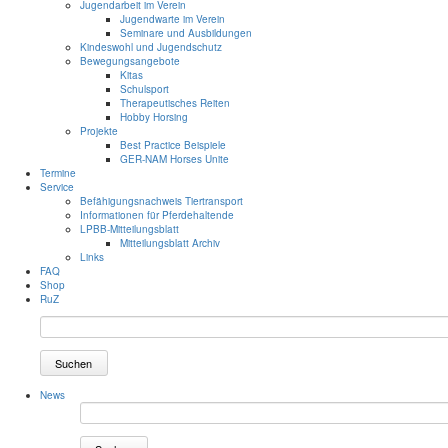
Jugendarbeit im Verein
Jugendwarte im Verein
Seminare und Ausbildungen
Kindeswohl und Jugendschutz
Bewegungsangebote
Kitas
Schulsport
Therapeutisches Reiten
Hobby Horsing
Projekte
Best Practice Beispiele
GER-NAM Horses Unite
Termine
Service
Befähigungsnachweis Tiertransport
Informationen für Pferdehaltende
LPBB-Mitteilungsblatt
Mitteilungsblatt Archiv
Links
FAQ
Shop
RuZ
Suchen
News