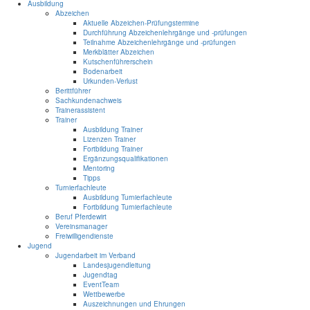
Ausbildung
Abzeichen
Aktuelle Abzeichen-Prüfungstermine
Durchführung Abzeichenlehrgänge und -prüfungen
Teilnahme Abzeichenlehrgänge und -prüfungen
Merkblätter Abzeichen
Kutschenführerschein
Bodenarbeit
Urkunden-Verlust
Berittführer
Sachkundenachweis
Trainerassistent
Trainer
Ausbildung Trainer
Lizenzen Trainer
Fortbildung Trainer
Ergänzungsqualifikationen
Mentoring
Tipps
Turnierfachleute
Ausbildung Turnierfachleute
Fortbildung Turnierfachleute
Beruf Pferdewirt
Vereinsmanager
Freiwilligendienste
Jugend
Jugendarbeit im Verband
Landesjugendleitung
Jugendtag
EventTeam
Wettbewerbe
Auszeichnungen und Ehrungen