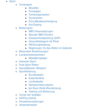
Sport
Turniersport
Aktuelles
Turnierplan
Turnierorganisation
Turnierserien
Pony-Messbescheinigung
Anti-Doping
Breitensport
WBO-Veranstaltungen
Aktuelle WBO-Termine
Gelassenheitsprüfung (GHP)
Gesundheitssport mit Pferd
PM-Schulpferdecup
Regelungen für das Reiten im Gelände
Besondere Bestimmungen
Landesmeisterschaften
Medaillenspiegel
Inklusiver Sport
Para-Sport Reiten
Spezialklassen Reitsport
Sportförderung
Bundeskader
Kaderrichtlinie
Landeskader
Nachwuchskonzeption
8er-Team Berlin-Brandenburg
Training und Betreuung
Turnier der Vorbilder
HIPPOLOGICA
Fremdveranstaltungen
Veterinärmedizin