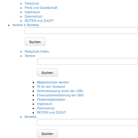
Tierschutz
Pferd und Gesellschaft
Impressum
Datenschutz
REITEN und ZUCHT
Vereine & Betriebe
Suchen
Reitschule finden
Vereine
Suchen
Mitgliedsverein werden
Fit für den Vorstand
Vereinsberatung durch die LSBs
Ehrenamtsversicherung der VBG
Fördermöglichkeiten
Impressum
Datenschutz
REITEN und ZUCHT
Betriebe
Suchen