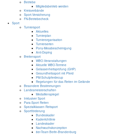
Betriebe
Mitgliedsbetrieb werden
Kreisverbände
Sport-Versicherung
FN-Betriebecheck
Sport
Turniersport
Aktuelles
Turnierplan
Turnierorganisation
Turnierserien
Pony-Messbescheinigung
Anti-Doping
Breitensport
WBO-Veranstaltungen
Aktuelle WBO-Termine
Gelassenheitsprüfung (GHP)
Gesundheitssport mit Pferd
PM-Schulpferdecup
Regelungen für das Reiten im Gelände
Besondere Bestimmungen
Landesmeisterschaften
Medaillenspiegel
Inklusiver Sport
Para-Sport Reiten
Spezialklassen Reitsport
Sportförderung
Bundeskader
Kaderrichtlinie
Landeskader
Nachwuchskonzeption
8er-Team Berlin-Brandenburg