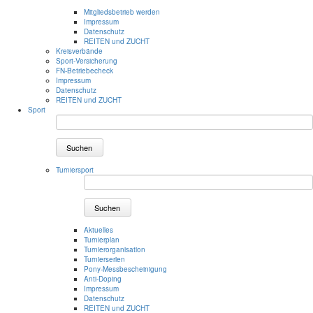
Mitgliedsbetrieb werden
Impressum
Datenschutz
REITEN und ZUCHT
Kreisverbände
Sport-Versicherung
FN-Betriebecheck
Impressum
Datenschutz
REITEN und ZUCHT
Sport
Suchen
Turniersport
Suchen
Aktuelles
Turnierplan
Turnierorganisation
Turnierserien
Pony-Messbescheinigung
Anti-Doping
Impressum
Datenschutz
REITEN und ZUCHT