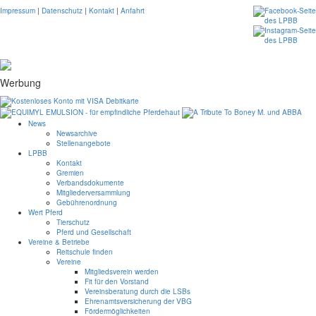
Impressum
|
Datenschutz
|
Kontakt
|
Anfahrt
Werbung
News
Newsarchive
Stellenangebote
LPBB
Kontakt
Gremien
Verbandsdokumente
Mitgliederversammlung
Gebührenordnung
Wert Pferd
Tierschutz
Pferd und Gesellschaft
Vereine & Betriebe
Reitschule finden
Vereine
Mitgliedsverein werden
Fit für den Vorstand
Vereinsberatung durch die LSBs
Ehrenamtsversicherung der VBG
Fördermöglichkeiten