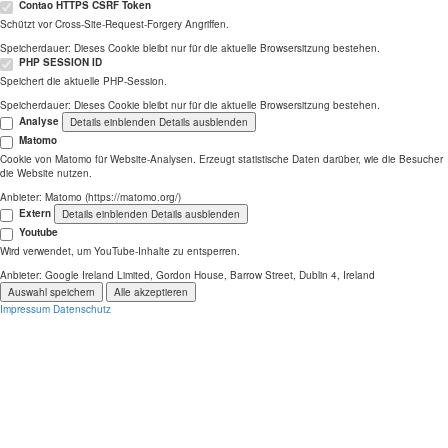
Contao HTTPS CSRF Token
Schützt vor Cross-Site-Request-Forgery Angriffen.
Speicherdauer:
Dieses Cookie bleibt nur für die aktuelle Browsersitzung bestehen.
PHP SESSION ID
Speichert die aktuelle PHP-Session.
Speicherdauer:
Dieses Cookie bleibt nur für die aktuelle Browsersitzung bestehen.
Analyse
Details einblenden
Details ausblenden
Matomo
Cookie von Matomo für Website-Analysen. Erzeugt statistische Daten darüber, wie die Besucher
die Website nutzen.
Anbieter:
Matomo (https://matomo.org/)
Extern
Details einblenden
Details ausblenden
Youtube
Wird verwendet, um YouTube-Inhalte zu entsperren.
Anbieter:
Google Ireland Limited, Gordon House, Barrow Street, Dublin 4, Ireland
Auswahl speichern
Alle akzeptieren
Impressum
Datenschutz