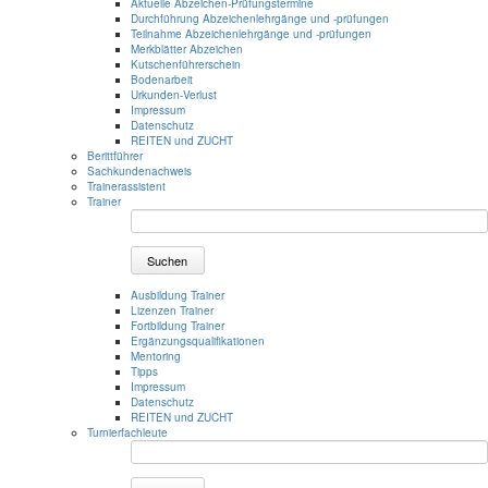
Aktuelle Abzeichen-Prüfungstermine
Durchführung Abzeichenlehrgänge und -prüfungen
Teilnahme Abzeichenlehrgänge und -prüfungen
Merkblätter Abzeichen
Kutschenführerschein
Bodenarbeit
Urkunden-Verlust
Impressum
Datenschutz
REITEN und ZUCHT
Berittführer
Sachkundenachweis
Trainerassistent
Trainer
Suchen
Ausbildung Trainer
Lizenzen Trainer
Fortbildung Trainer
Ergänzungsqualifikationen
Mentoring
Tipps
Impressum
Datenschutz
REITEN und ZUCHT
Turnierfachleute