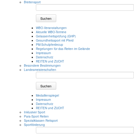
Breitensport
Suchen
WBO-Veranstaltungen
Aktuelle WBO-Termine
Gelassenheitsprüfung (GHP)
Gesundheitssport mit Pferd
PM-Schulpferdecup
Regelungen für das Reiten im Gelände
Impressum
Datenschutz
REITEN und ZUCHT
Besondere Bestimmungen
Landesmeisterschaften
Suchen
Medaillenspiegel
Impressum
Datenschutz
REITEN und ZUCHT
Inklusiver Sport
Para-Sport Reiten
Spezialklassen Reitsport
Sportförderung