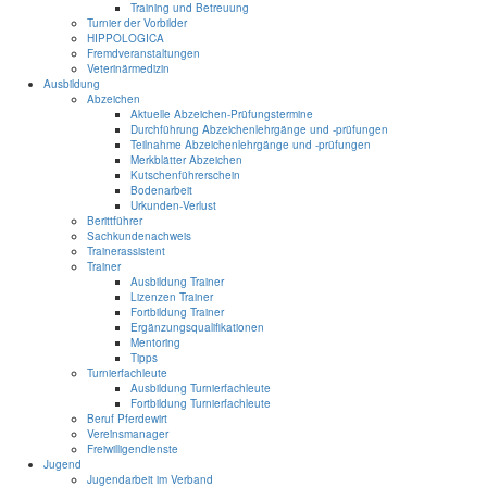
Training und Betreuung
Turnier der Vorbilder
HIPPOLOGICA
Fremdveranstaltungen
Veterinärmedizin
Ausbildung
Abzeichen
Aktuelle Abzeichen-Prüfungstermine
Durchführung Abzeichenlehrgänge und -prüfungen
Teilnahme Abzeichenlehrgänge und -prüfungen
Merkblätter Abzeichen
Kutschenführerschein
Bodenarbeit
Urkunden-Verlust
Berittführer
Sachkundenachweis
Trainerassistent
Trainer
Ausbildung Trainer
Lizenzen Trainer
Fortbildung Trainer
Ergänzungsqualifikationen
Mentoring
Tipps
Turnierfachleute
Ausbildung Turnierfachleute
Fortbildung Turnierfachleute
Beruf Pferdewirt
Vereinsmanager
Freiwilligendienste
Jugend
Jugendarbeit im Verband