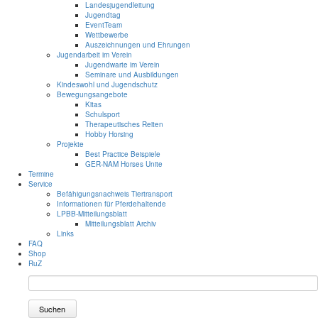
Landesjugendleitung
Jugendtag
EventTeam
Wettbewerbe
Auszeichnungen und Ehrungen
Jugendarbeit im Verein
Jugendwarte im Verein
Seminare und Ausbildungen
Kindeswohl und Jugendschutz
Bewegungsangebote
Kitas
Schulsport
Therapeutisches Reiten
Hobby Horsing
Projekte
Best Practice Beispiele
GER-NAM Horses Unite
Termine
Service
Befähigungsnachweis Tiertransport
Informationen für Pferdehaltende
LPBB-Mitteilungsblatt
Mitteilungsblatt Archiv
Links
FAQ
Shop
RuZ
Suchen