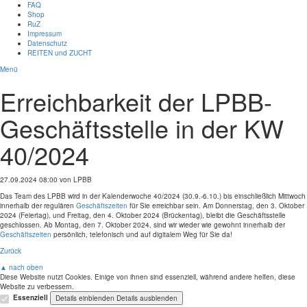
FAQ
Shop
RuZ
Impressum
Datenschutz
REITEN und ZUCHT
Menü
Erreichbarkeit der LPBB-
Geschäftsstelle in der KW
40/2024
27.09.2024 08:00
von LPBB
Das Team des LPBB wird in der Kalenderwoche 40/2024 (30.9.-6.10.) bis einschließlich Mittwoch
innerhalb der regulären
Geschäftszeiten
für Sie erreichbar sein. Am Donnerstag, den 3. Oktober
2024 (Feiertag), und Freitag, den 4. Oktober 2024 (Brückentag), bleibt die Geschäftsstelle
geschlossen. Ab Montag, den 7. Oktober 2024, sind wir wieder wie gewohnt innerhalb der
Geschäftszeiten
persönlich, telefonisch und auf digitalem Weg für Sie da!
Zurück
▲ nach oben
Diese Website nutzt Cookies. Einige von ihnen sind essenziell, während andere helfen, diese
Website zu verbessern.
Essenziell
Details einblenden
Details ausblenden