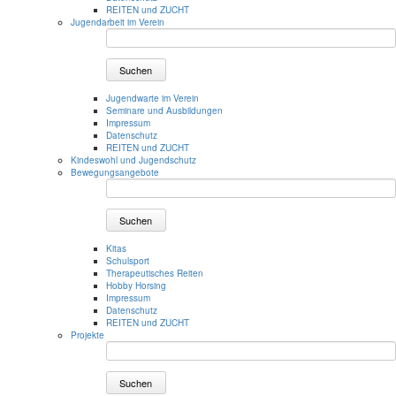
REITEN und ZUCHT
Jugendarbeit im Verein
Suchen
Jugendwarte im Verein
Seminare und Ausbildungen
Impressum
Datenschutz
REITEN und ZUCHT
Kindeswohl und Jugendschutz
Bewegungsangebote
Suchen
Kitas
Schulsport
Therapeutisches Reiten
Hobby Horsing
Impressum
Datenschutz
REITEN und ZUCHT
Projekte
Suchen