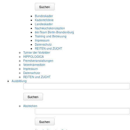
Suchen
Bundeskader
Kaderrichtlinie
Landeskader
Nachwuchskonzeption
8er-Team Berlin-Brandenburg
Training und Betreuung
Impressum
Datenschutz
REITEN und ZUCHT
Turnier der Vorbilder
HIPPOLOGICA
Fremdveranstaltungen
Veterinärmedizin
Impressum
Datenschutz
REITEN und ZUCHT
Ausbildung
Suchen
Abzeichen
Suchen