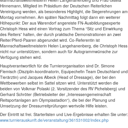
Mannschaftsweltmeisterin Helen Langehanenberg und Frau Gisela
Hinnemann, Mitglied im Präsidium der Deutschen Reiterlichen
Vereinigung werden, als besonderes Highlight, die Siegerehrungen am
Montag vornehmen. Am späten Nachmittag folgt dann ein weiterer
Höhepunkt: Der aus Warendorf angereiste FN-Ausbildungsexperte
Christoph Hess wird einen Vortrag zum Thema “Sitz und Einwirkung
des Reiters” halten, der durch praktische Demonstrationen an zwei
Reiter/Pferd-Paaren abgerundet wird. Co-Referentin ist
Mannschaftsweltmeisterin Helen Langehanenberg, die Christoph Hess
nicht nur unterstützen, sondern auch für Autogrammwünsche zur
Verfügung stehen wird.
Hauptverantwortlich für die Turnierorganisation sind Dr. Simone
Flemisch (Disziplin-koordinatorin, Equipechefin Team Deutschland und
Tierärztin) und Jacques Albeck (Head of Dressage), der bei den
Wettbewerben selbst im Sattel sitzen wird. Unterstützt werden die
beiden von Volkmar Polaski (2. Vorsitzender des RV Pichelsberg) und
Gerhard Schröter (Betriebsleiter der „Interessengemeinschaft
Reitsportanlagen am Olympiastadion“), die bei der Planung und
Umsetzung der Dressurreitprüfungen wertvolle Hilfe leisten.
Der Eintritt ist frei. Starterlisten und Live-Ergebnisse erhalten Sie unter:
www.turnierauskunft.de/veranstaltung/361531002/index.php