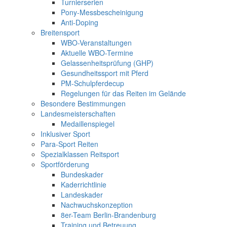
Turnierserien
Pony-Messbescheinigung
Anti-Doping
Breitensport
WBO-Veranstaltungen
Aktuelle WBO-Termine
Gelassenheitsprüfung (GHP)
Gesundheitssport mit Pferd
PM-Schulpferdecup
Regelungen für das Reiten im Gelände
Besondere Bestimmungen
Landesmeisterschaften
Medaillenspiegel
Inklusiver Sport
Para-Sport Reiten
Spezialklassen Reitsport
Sportförderung
Bundeskader
Kaderrichtlinie
Landeskader
Nachwuchskonzeption
8er-Team Berlin-Brandenburg
Training und Betreuung