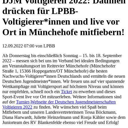
DJM Voltigieren 2022: Daumen
drücken für LPBB-
Voltigierer*innen und live vor
Ort in Münchehofe mitfiebern!
12.09.2022 07:00
von LPBB
Ab Donnerstag bis einschließlich Sonntag – 15. bis 18. September
2022 – messen sich bei uns im Verband bei idealen Bedingungen
am Veranstaltungsort im Reitrevier Münchehofe (Münchehofer
Straße 1, 15366 Hoppegarten/OT Münchehofe) die besten
Nachwuchs-Voltigierer*innen Deutschlands und ermitteln die neuen
Deutschen Jugendmeister*innen. Wir freuen uns auf vier spannende
Wettkampftage mit Voltigiersport auf höchstem Niveau und können
nur empfehlen, schnell noch ein
Ticket
zu erwerben und dieses
Sport-Event live vor Ort mitzuerleben. Weitere Informationen sind
auf der
Turnier-Webseite der Deutschen Jugendmeisterschaften
Voltigieren 2022
zu finden. Wir wünschen viel Spaß beim
Mitfiebern und unseren Landesvertreterinnen Tessa Böckmann,
Diana Harwardt, Juliette Heinzelmann und Ronja Kähler sowie dem
Juniorteam des RV Blankenfelde ebenso viel Freude und Erfolg!