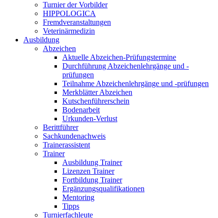
Turnier der Vorbilder
HIPPOLOGICA
Fremdveranstaltungen
Veterinärmedizin
Ausbildung
Abzeichen
Aktuelle Abzeichen-Prüfungstermine
Durchführung Abzeichenlehrgänge und -
prüfungen
Teilnahme Abzeichenlehrgänge und -prüfungen
Merkblätter Abzeichen
Kutschenführerschein
Bodenarbeit
Urkunden-Verlust
Berittführer
Sachkundenachweis
Trainerassistent
Trainer
Ausbildung Trainer
Lizenzen Trainer
Fortbildung Trainer
Ergänzungsqualifikationen
Mentoring
Tipps
Turnierfachleute