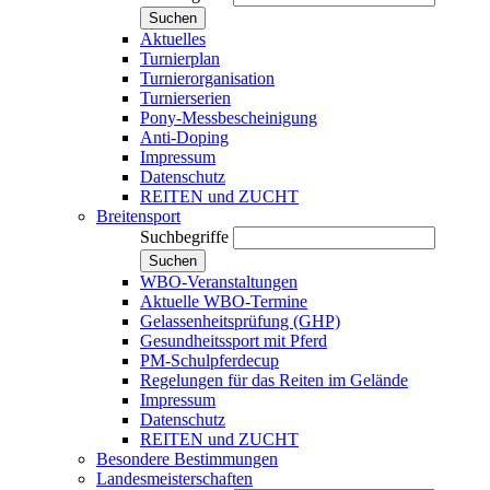
Suchen
Aktuelles
Turnierplan
Turnierorganisation
Turnierserien
Pony-Messbescheinigung
Anti-Doping
Impressum
Datenschutz
REITEN und ZUCHT
Breitensport
Suchbegriffe
Suchen
WBO-Veranstaltungen
Aktuelle WBO-Termine
Gelassenheitsprüfung (GHP)
Gesundheitssport mit Pferd
PM-Schulpferdecup
Regelungen für das Reiten im Gelände
Impressum
Datenschutz
REITEN und ZUCHT
Besondere Bestimmungen
Landesmeisterschaften