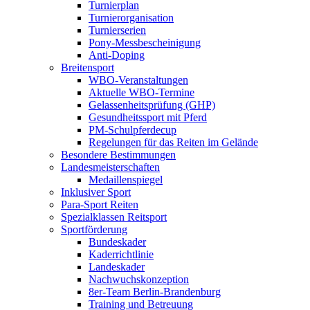
Turnierplan
Turnierorganisation
Turnierserien
Pony-Messbescheinigung
Anti-Doping
Breitensport
WBO-Veranstaltungen
Aktuelle WBO-Termine
Gelassenheitsprüfung (GHP)
Gesundheitssport mit Pferd
PM-Schulpferdecup
Regelungen für das Reiten im Gelände
Besondere Bestimmungen
Landesmeisterschaften
Medaillenspiegel
Inklusiver Sport
Para-Sport Reiten
Spezialklassen Reitsport
Sportförderung
Bundeskader
Kaderrichtlinie
Landeskader
Nachwuchskonzeption
8er-Team Berlin-Brandenburg
Training und Betreuung