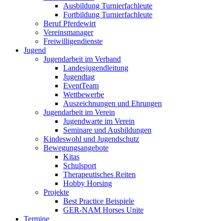
Ausbildung Turnierfachleute
Fortbildung Turnierfachleute
Beruf Pferdewirt
Vereinsmanager
Freiwilligendienste
Jugend
Jugendarbeit im Verband
Landesjugendleitung
Jugendtag
EventTeam
Wettbewerbe
Auszeichnungen und Ehrungen
Jugendarbeit im Verein
Jugendwarte im Verein
Seminare und Ausbildungen
Kindeswohl und Jugendschutz
Bewegungsangebote
Kitas
Schulsport
Therapeutisches Reiten
Hobby Horsing
Projekte
Best Practice Beispiele
GER-NAM Horses Unite
Termine