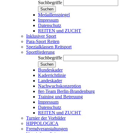
Suchbegriffe
Suchen
Medaillenspiegel
Impressum
Datenschutz
REITEN und ZUCHT
Inklusiver Sport
Para-Sport Reiten
Spezialklassen Reitsport
Sportförderung
Suchbegriffe
Suchen
Bundeskader
Kaderrichtlinie
Landeskader
Nachwuchskonzeption
8er-Team Berlin-Brandenburg
Training und Betreuung
Impressum
Datenschutz
REITEN und ZUCHT
Turnier der Vorbilder
HIPPOLOGICA
Fremdveranstaltungen