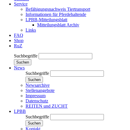
Service
Befähigungsnachweis Tiertransport
Informationen für Pferdehaltende
LPBB-Mitteilungsblatt
Mitteilungsblatt Archiv
Links
FAQ
Shop
RuZ
Suchbegriffe
Suchen
News
Suchbegriffe
Suchen
Newsarchive
Stellenangebote
Impressum
Datenschutz
REITEN und ZUCHT
LPBB
Suchbegriffe
Suchen
Kontakt