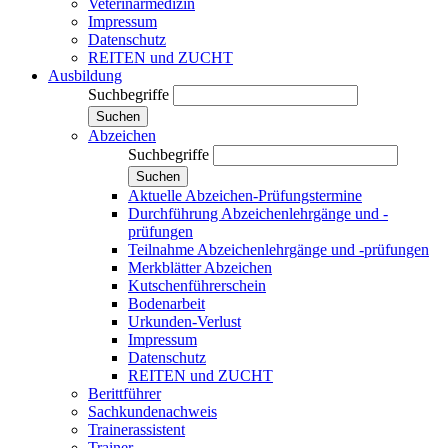
Veterinärmedizin
Impressum
Datenschutz
REITEN und ZUCHT
Ausbildung
Suchbegriffe
Suchen
Abzeichen
Suchbegriffe
Suchen
Aktuelle Abzeichen-Prüfungstermine
Durchführung Abzeichenlehrgänge und -
prüfungen
Teilnahme Abzeichenlehrgänge und -prüfungen
Merkblätter Abzeichen
Kutschenführerschein
Bodenarbeit
Urkunden-Verlust
Impressum
Datenschutz
REITEN und ZUCHT
Berittführer
Sachkundenachweis
Trainerassistent
Trainer