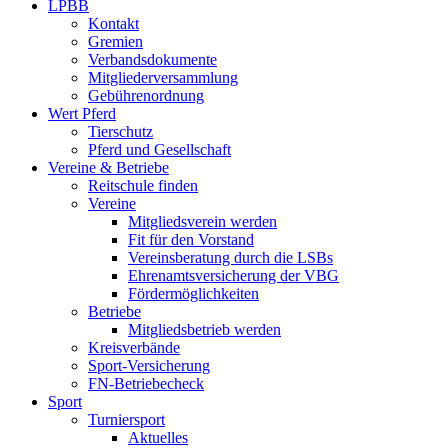
LPBB
Kontakt
Gremien
Verbandsdokumente
Mitgliederversammlung
Gebührenordnung
Wert Pferd
Tierschutz
Pferd und Gesellschaft
Vereine & Betriebe
Reitschule finden
Vereine
Mitgliedsverein werden
Fit für den Vorstand
Vereinsberatung durch die LSBs
Ehrenamtsversicherung der VBG
Fördermöglichkeiten
Betriebe
Mitgliedsbetrieb werden
Kreisverbände
Sport-Versicherung
FN-Betriebecheck
Sport
Turniersport
Aktuelles