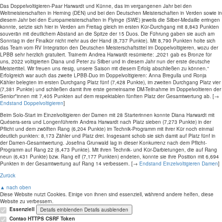
Das Doppelvoltigieren-Paar Harwardt und Künne, das im vergangenen Jahr bei den
Weltmeisterschaften in Herning (DEN) und bei den Deutschen Meisterschaften in Verden sowie in
diesem Jahr bei den Europameisterschaften in Flyinge (SWE) jeweils die Silber-Medaille erringen
konnte, setzte sich hier in Verden am Freitag gleich im ersten Kür-Durchgang mit 8,843 Punkten
souverän mit deutlichem Abstand an die Spitze der 15 Duos. Die Führung gaben sie auch am
Sonntag in der Finalkür nicht mehr aus der Hand (8,737 Punkte). Mit 8,790 Punkten holte sich
das Team vom RV Integration den Deutschen Meisterschaftstitel im Doppelvoltigieren, wozu der
LPBB sehr herzlich gratuliert. Trainerin Andrea Harwardt resümierte: „2021 gab es Bronze für
uns, 2022 voltigierten Diana und Peter zu Silber und in diesem Jahr nun der erste deutsche
Meistertitel. Wir freuen uns riesig, unsere Saison mit diesem Erfolg abschließen zu können.“
Erfolgreich war auch das zweite LPBB-Duo im Doppelvoltigieren: Anna Bregulla und Ronja
Kähler belegten im ersten Durchgang Platz fünf (7,428 Punkte), im zweiten Durchgang Platz vier
(7,381 Punkte) und schließen damit ihre erste gemeinsame DM-Teilnahme im Doppelvoltieren der
Senior*innen mit 7,405 Punkten auf dem respektablen fünften Platz der Gesamtwertung ab. [→
Endstand Doppelvoltigieren
]
Beim Solo-Start im Einzelvoltigieren der Damen mit 28 Starterinnen konnte Diana Harwardt mit
Quésera-sera und Longenführerin Andrea Harwardt nach Platz sieben (7,273 Punkte) in der
Pflicht und dem zwölften Rang (6,204 Punkte) im Technik-Programm mit ihrer Kür noch einmal
deutlich punkten: 8,173 Zähler und Platz drei. Insgesamt schob sie sich damit auf Platz fünf in
der Damen-Gesamtwertung. Josefina Grunwald lag in dieser Konkurrenz nach dem Pflicht-
Programm auf Rang 22 (6,473 Punkte). Mit ihren Technik- und Kür-Darbietungen, die auf Rang
neun (6,431 Punkte) bzw. Rang elf (7,177 Punkten) endeten, konnte sie ihre Position mit 6,694
Punkten in der Gesamtwertung auf Rang 14 verbessern. [→
Endstand Einzelvoltigieren Damen
]
Zurück
▲ nach oben
Diese Website nutzt Cookies. Einige von ihnen sind essenziell, während andere helfen, diese
Website zu verbessern.
Essenziell
Details einblenden
Details ausblenden
Contao HTTPS CSRF Token