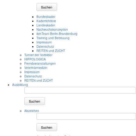
Suchen
Bundeskader
Kaderrichtlinie
Landeskader
Nachwuchskonzeption
8er-Team Berlin-Brandenburg
Training und Betreuung
Impressum
Datenschutz
REITEN und ZUCHT
Turnier der Vorbilder
HIPPOLOGICA
Fremdveranstaltungen
Veterinärmedizin
Impressum
Datenschutz
REITEN und ZUCHT
Ausbildung
Suchen
Abzeichen
Suchen