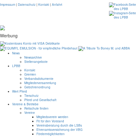
Impressum
|
Datenschutz
|
Kontakt
|
Anfahrt
Werbung
News
Newsarchive
Stellenangebote
LPBB
Kontakt
Gremien
Verbandsdokumente
Mitgliederversammlung
Gebührenordnung
Wert Pferd
Tierschutz
Pferd und Gesellschaft
Vereine & Betriebe
Reitschule finden
Vereine
Mitgliedsverein werden
Fit für den Vorstand
Vereinsberatung durch die LSBs
Ehrenamtsversicherung der VBG
Fördermöglichkeiten