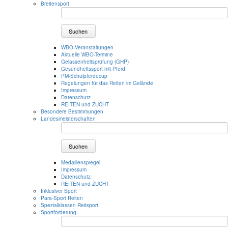
Breitensport
Suchen
WBO-Veranstaltungen
Aktuelle WBO-Termine
Gelassenheitsprüfung (GHP)
Gesundheitssport mit Pferd
PM-Schulpferdecup
Regelungen für das Reiten im Gelände
Impressum
Datenschutz
REITEN und ZUCHT
Besondere Bestimmungen
Landesmeisterschaften
Suchen
Medaillenspiegel
Impressum
Datenschutz
REITEN und ZUCHT
Inklusiver Sport
Para-Sport Reiten
Spezialklassen Reitsport
Sportförderung