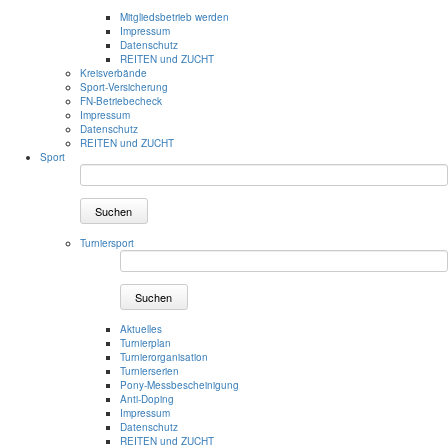
Mitgliedsbetrieb werden
Impressum
Datenschutz
REITEN und ZUCHT
Kreisverbände
Sport-Versicherung
FN-Betriebecheck
Impressum
Datenschutz
REITEN und ZUCHT
Sport
Suchen
Turniersport
Suchen
Aktuelles
Turnierplan
Turnierorganisation
Turnierserien
Pony-Messbescheinigung
Anti-Doping
Impressum
Datenschutz
REITEN und ZUCHT