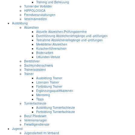
Training und Betreuung
Turnier der Vorbilder
HIPPOLOGICA
Fremdveranstaltungen
Veterinärmedizin
Ausbildung
Abzeichen
Aktuelle Abzeichen-Prüfungstermine
Durchführung Abzeichenlehrgänge und -prüfungen
Teilnahme Abzeichenlehrgänge und -prüfungen
Merkblätter Abzeichen
Kutschenführerschein
Bodenarbeit
Urkunden-Verlust
Berittführer
Sachkundenachweis
Trainerassistent
Trainer
Ausbildung Trainer
Lizenzen Trainer
Fortbildung Trainer
Ergänzungsqualifikationen
Mentoring
Tipps
Turnierfachleute
Ausbildung Turnierfachleute
Fortbildung Turnierfachleute
Beruf Pferdewirt
Vereinsmanager
Freiwilligendienste
Jugend
Jugendarbeit im Verband