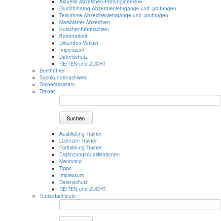
Aktuelle Abzeichen-Prüfungstermine
Durchführung Abzeichenlehrgänge und -prüfungen
Teilnahme Abzeichenlehrgänge und -prüfungen
Merkblätter Abzeichen
Kutschenführerschein
Bodenarbeit
Urkunden-Verlust
Impressum
Datenschutz
REITEN und ZUCHT
Berittführer
Sachkundenachweis
Trainerassistent
Trainer
Suchen
Ausbildung Trainer
Lizenzen Trainer
Fortbildung Trainer
Ergänzungsqualifikationen
Mentoring
Tipps
Impressum
Datenschutz
REITEN und ZUCHT
Turnierfachleute