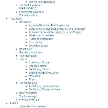
Training und Betreuung
Turnier der Vorbilder
HIPPOLOGICA
Fremdveranstaltungen
Veterinärmedizin
Ausbildung
Abzeichen
Aktuelle Abzeichen-Prüfungstermine
Durchführung Abzeichenlehrgänge und -prüfungen
Teilnahme Abzeichenlehrgänge und -prüfungen
Merkblätter Abzeichen
Kutschenführerschein
Bodenarbeit
Urkunden-Verlust
Berittführer
Sachkundenachweis
Trainerassistent
Trainer
Ausbildung Trainer
Lizenzen Trainer
Fortbildung Trainer
Ergänzungsqualifikationen
Mentoring
Tipps
Turnierfachleute
Ausbildung Turnierfachleute
Fortbildung Turnierfachleute
Beruf Pferdewirt
Vereinsmanager
Freiwilligendienste
Jugend
Jugendarbeit im Verband