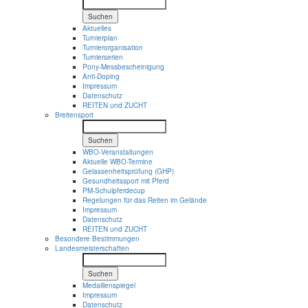
Suchen
Aktuelles
Turnierplan
Turnierorganisation
Turnierserien
Pony-Messbescheinigung
Anti-Doping
Impressum
Datenschutz
REITEN und ZUCHT
Breitensport
Suchen
WBO-Veranstaltungen
Aktuelle WBO-Termine
Gelassenheitsprüfung (GHP)
Gesundheitssport mit Pferd
PM-Schulpferdecup
Regelungen für das Reiten im Gelände
Impressum
Datenschutz
REITEN und ZUCHT
Besondere Bestimmungen
Landesmeisterschaften
Suchen
Medaillenspiegel
Impressum
Datenschutz