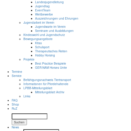
Landesjugendleitung
Jugendtag
EventTeam
Wettbewerbe
Auszeichnungen und Ehrungen
Jugendarbeit im Verein
Jugendwarte im Verein
Seminare und Ausbildungen
Kindeswohl und Jugendschutz
Bewegungsangebote
Kitas
Schulsport
Therapeutisches Reiten
Hobby Horsing
Projekte
Best Practice Beispiele
GER-NAM Horses Unite
Termine
Service
Befähigungsnachweis Tiertransport
Informationen für Pferdehaltende
LPBB-Mitteilungsblatt
Mitteilungsblatt Archiv
Links
FAQ
Shop
RuZ
Suchen
News