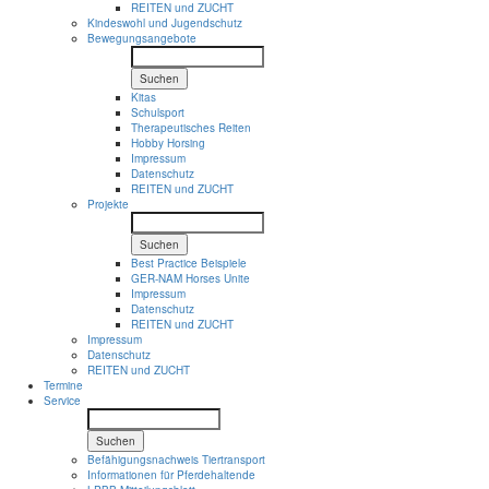
REITEN und ZUCHT
Kindeswohl und Jugendschutz
Bewegungsangebote
Suchen
Kitas
Schulsport
Therapeutisches Reiten
Hobby Horsing
Impressum
Datenschutz
REITEN und ZUCHT
Projekte
Suchen
Best Practice Beispiele
GER-NAM Horses Unite
Impressum
Datenschutz
REITEN und ZUCHT
Impressum
Datenschutz
REITEN und ZUCHT
Termine
Service
Suchen
Befähigungsnachweis Tiertransport
Informationen für Pferdehaltende