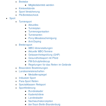
Betriebe
Mitgliedsbetrieb werden
Kreisverbände
Sport-Versicherung
FN-Betriebecheck
Sport
Turniersport
Aktuelles
Turnierplan
Turnierorganisation
Turnierserien
Pony-Messbescheinigung
Anti-Doping
Breitensport
WBO-Veranstaltungen
Aktuelle WBO-Termine
Gelassenheitsprüfung (GHP)
Gesundheitssport mit Pferd
PM-Schulpferdecup
Regelungen für das Reiten im Gelände
Besondere Bestimmungen
Landesmeisterschaften
Medaillenspiegel
Inklusiver Sport
Para-Sport Reiten
Spezialklassen Reitsport
Sportförderung
Bundeskader
Kaderrichtlinie
Landeskader
Nachwuchskonzeption
8er-Team Berlin-Brandenburg