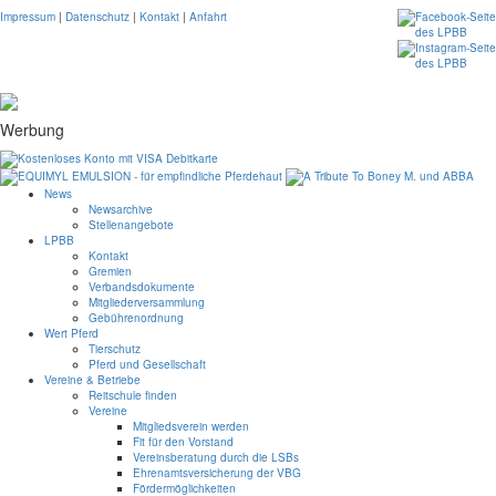
Impressum
|
Datenschutz
|
Kontakt
|
Anfahrt
Werbung
News
Newsarchive
Stellenangebote
LPBB
Kontakt
Gremien
Verbandsdokumente
Mitgliederversammlung
Gebührenordnung
Wert Pferd
Tierschutz
Pferd und Gesellschaft
Vereine & Betriebe
Reitschule finden
Vereine
Mitgliedsverein werden
Fit für den Vorstand
Vereinsberatung durch die LSBs
Ehrenamtsversicherung der VBG
Fördermöglichkeiten