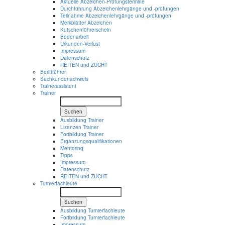
Aktuelle Abzeichen-Prüfungstermine
Durchführung Abzeichenlehrgänge und -prüfungen
Teilnahme Abzeichenlehrgänge und -prüfungen
Merkblätter Abzeichen
Kutschenführerschein
Bodenarbeit
Urkunden-Verlust
Impressum
Datenschutz
REITEN und ZUCHT
Berittführer
Sachkundenachweis
Trainerassistent
Trainer
Suchen
Ausbildung Trainer
Lizenzen Trainer
Fortbildung Trainer
Ergänzungsqualifikationen
Mentoring
Tipps
Impressum
Datenschutz
REITEN und ZUCHT
Turnierfachleute
Suchen
Ausbildung Turnierfachleute
Fortbildung Turnierfachleute
Impressum