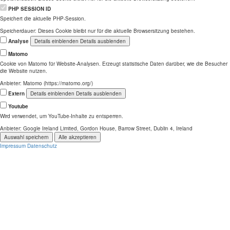
PHP SESSION ID
Speichert die aktuelle PHP-Session.
Speicherdauer:
Dieses Cookie bleibt nur für die aktuelle Browsersitzung bestehen.
Analyse
Details einblenden
Details ausblenden
Matomo
Cookie von Matomo für Website-Analysen. Erzeugt statistische Daten darüber, wie die Besucher
die Website nutzen.
Anbieter:
Matomo (https://matomo.org/)
Extern
Details einblenden
Details ausblenden
Youtube
Wird verwendet, um YouTube-Inhalte zu entsperren.
Anbieter:
Google Ireland Limited, Gordon House, Barrow Street, Dublin 4, Ireland
Auswahl speichern
Alle akzeptieren
Impressum
Datenschutz