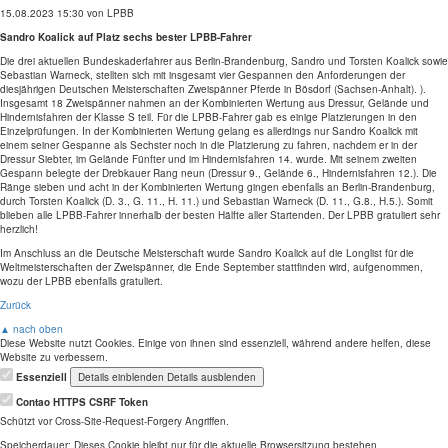
15.08.2023 15:30
von LPBB
Sandro Koalick auf Platz sechs bester LPBB-Fahrer
Die drei aktuellen Bundeskaderfahrer aus Berlin-Brandenburg, Sandro und Torsten Koalick sowie
Sebastian Warneck, stellten sich mit insgesamt vier Gespannen den Anforderungen der
diesjährigen Deutschen Meisterschaften Zweispänner Pferde in Bösdorf (Sachsen-Anhalt). ).
Insgesamt 18 Zweispänner nahmen an der Kombinierten Wertung aus Dressur, Gelände und
Hindernisfahren der Klasse S teil. Für die LPBB-Fahrer gab es einige Platzierungen in den
Einzelprüfungen. In der Kombinierten Wertung gelang es allerdings nur Sandro Koalick mit
einem seiner Gespanne als Sechster noch in die Platzierung zu fahren, nachdem er in der
Dressur Siebter, im Gelände Fünfter und im Hindernisfahren 14. wurde. Mit seinem zweiten
Gespann belegte der Drebkauer Rang neun (Dressur 9., Gelände 6., Hindernisfahren 12.). Die
Ränge sieben und acht in der Kombinierten Wertung gingen ebenfalls an Berlin-Brandenburg,
durch Torsten Koalick (D. 3., G. 11., H. 11.) und Sebastian Warneck (D. 11., G.8., H.5.). Somit
blieben alle LPBB-Fahrer innerhalb der besten Hälfte aller Startenden. Der LPBB gratuliert sehr
herzlich!
Im Anschluss an die Deutsche Meisterschaft wurde Sandro Koalick auf die Longlist für die
Weltmeisterschaften der Zweispänner, die Ende September stattfinden wird, aufgenommen,
wozu der LPBB ebenfalls gratuliert.
Zurück
▲ nach oben
Diese Website nutzt Cookies. Einige von ihnen sind essenziell, während andere helfen, diese
Website zu verbessern.
Essenziell
Details einblenden
Details ausblenden
Contao HTTPS CSRF Token
Schützt vor Cross-Site-Request-Forgery Angriffen.
Speicherdauer:
Dieses Cookie bleibt nur für die aktuelle Browsersitzung bestehen.