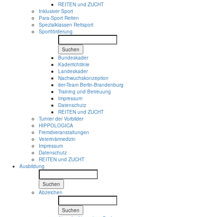
REITEN und ZUCHT
Inklusiver Sport
Para-Sport Reiten
Spezialklassen Reitsport
Sportförderung
Suchen
Bundeskader
Kaderrichtlinie
Landeskader
Nachwuchskonzeption
8er-Team Berlin-Brandenburg
Training und Betreuung
Impressum
Datenschutz
REITEN und ZUCHT
Turnier der Vorbilder
HIPPOLOGICA
Fremdveranstaltungen
Veterinärmedizin
Impressum
Datenschutz
REITEN und ZUCHT
Ausbildung
Suchen
Abzeichen
Suchen