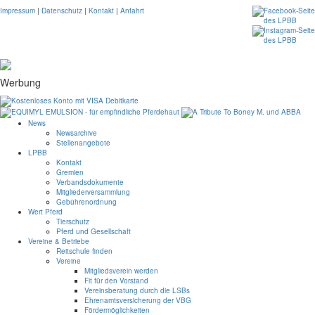
Impressum
|
Datenschutz
|
Kontakt
|
Anfahrt
Werbung
News
Newsarchive
Stellenangebote
LPBB
Kontakt
Gremien
Verbandsdokumente
Mitgliederversammlung
Gebührenordnung
Wert Pferd
Tierschutz
Pferd und Gesellschaft
Vereine & Betriebe
Reitschule finden
Vereine
Mitgliedsverein werden
Fit für den Vorstand
Vereinsberatung durch die LSBs
Ehrenamtsversicherung der VBG
Fördermöglichkeiten