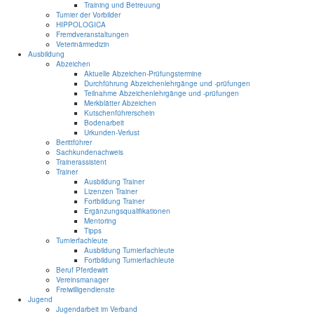
Training und Betreuung
Turnier der Vorbilder
HIPPOLOGICA
Fremdveranstaltungen
Veterinärmedizin
Ausbildung
Abzeichen
Aktuelle Abzeichen-Prüfungstermine
Durchführung Abzeichenlehrgänge und -prüfungen
Teilnahme Abzeichenlehrgänge und -prüfungen
Merkblätter Abzeichen
Kutschenführerschein
Bodenarbeit
Urkunden-Verlust
Berittführer
Sachkundenachweis
Trainerassistent
Trainer
Ausbildung Trainer
Lizenzen Trainer
Fortbildung Trainer
Ergänzungsqualifikationen
Mentoring
Tipps
Turnierfachleute
Ausbildung Turnierfachleute
Fortbildung Turnierfachleute
Beruf Pferdewirt
Vereinsmanager
Freiwilligendienste
Jugend
Jugendarbeit im Verband