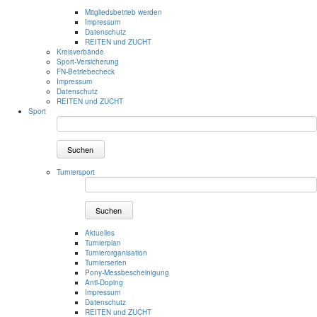
Mitgliedsbetrieb werden
Impressum
Datenschutz
REITEN und ZUCHT
Kreisverbände
Sport-Versicherung
FN-Betriebecheck
Impressum
Datenschutz
REITEN und ZUCHT
Sport
Suchen
Turniersport
Suchen
Aktuelles
Turnierplan
Turnierorganisation
Turnierserien
Pony-Messbescheinigung
Anti-Doping
Impressum
Datenschutz
REITEN und ZUCHT