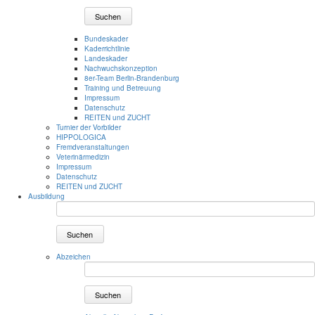
Suchen
Bundeskader
Kaderrichtlinie
Landeskader
Nachwuchskonzeption
8er-Team Berlin-Brandenburg
Training und Betreuung
Impressum
Datenschutz
REITEN und ZUCHT
Turnier der Vorbilder
HIPPOLOGICA
Fremdveranstaltungen
Veterinärmedizin
Impressum
Datenschutz
REITEN und ZUCHT
Ausbildung
Suchen
Abzeichen
Suchen