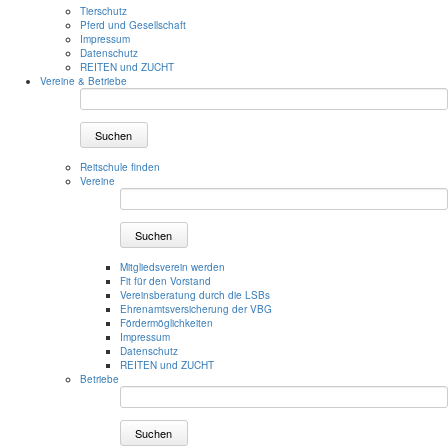
Tierschutz
Pferd und Gesellschaft
Impressum
Datenschutz
REITEN und ZUCHT
Vereine & Betriebe
Suchen
Reitschule finden
Vereine
Suchen
Mitgliedsverein werden
Fit für den Vorstand
Vereinsberatung durch die LSBs
Ehrenamtsversicherung der VBG
Fördermöglichkeiten
Impressum
Datenschutz
REITEN und ZUCHT
Betriebe
Suchen