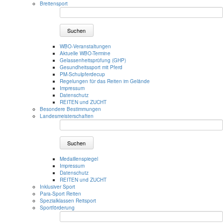
Breitensport
Suchen
WBO-Veranstaltungen
Aktuelle WBO-Termine
Gelassenheitsprüfung (GHP)
Gesundheitssport mit Pferd
PM-Schulpferdecup
Regelungen für das Reiten im Gelände
Impressum
Datenschutz
REITEN und ZUCHT
Besondere Bestimmungen
Landesmeisterschaften
Suchen
Medaillenspiegel
Impressum
Datenschutz
REITEN und ZUCHT
Inklusiver Sport
Para-Sport Reiten
Spezialklassen Reitsport
Sportförderung