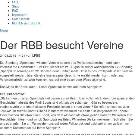
FAQ
Shop
RuZ
Impressum
Datenschutz
REITEN und ZUCHT
Menü
Der RBB besucht Vereine
24.08.2016 14:21
von LPBB
Die Sendung „Sportplatz" will über Vereine abseits des Profisports berichten und sucht
interessante Geschichten! Der RBB startet am 21. August in seiner wöchentlichen TV-Sendung
„Sportplatz“ sonntags ab 22 Uhr eine neue Beitragsserie. Abseits des Profisports sollen Vereine
vorgestellt werden, über die eine interessante Geschichte erzählt werden kann, oder auch
Vereinsmitglieder zu Wort kommen, die auf eine besondere Weise aktiv sind.
Das Motto der Serie lautet: „Unser Sportplatz kommt auf Ihren Sportplatz“.
Der RBB schreibt:
„Sie kennen unseren Sportplatz viel besser als wir Ihren! Das wollen wir ändern. Die spannenden
Geschichten abseits des Profi-Sports sind oftmals die schönsten. Gibt es besondere,
verdienstvolle und unterhaltsame Persönlichkeiten in ihrem Verein? Schießt niemand so viele
Tore wie Ihr Mittelstürmer? Gibt es in Ihrem Vereinsheim die besten selbstgemachten Torten?
Oder machen Sie etwa einen Sport, von dem wir noch nie etwas gehört haben? Wir wollen Ihre
Geschichten hören und im rbb Sportplatz erzählen. Wir wollen Sie kennenlernen! Schreiben Sie
uns oder rufen Sie an! Wir melden uns auf jeden Fall zurück und bald stehen wir vielleicht mit
unserem Kamerateam auf Ihrem Sportplatz.