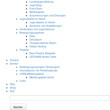
Landesjugendleitung
Jugendtag
EventTeam
Wettbewerbe
Auszeichnungen und Ehrungen
Jugendarbeit im Verein
Jugendwarte im Verein
Seminare und Ausbildungen
Kindeswohl und Jugendschutz
Bewegungsangebote
Kitas
Schulsport
Therapeutisches Reiten
Hobby Horsing
Projekte
Best Practice Beispiele
GER-NAM Horses Unite
Termine
Service
Befähigungsnachweis Tiertransport
Informationen für Pferdehaltende
LPBB-Mitteilungsblatt
Mitteilungsblatt Archiv
Links
FAQ
Shop
RuZ
Suchen