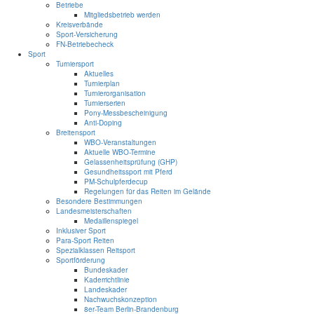
Betriebe
Mitgliedsbetrieb werden
Kreisverbände
Sport-Versicherung
FN-Betriebecheck
Sport
Turniersport
Aktuelles
Turnierplan
Turnierorganisation
Turnierserien
Pony-Messbescheinigung
Anti-Doping
Breitensport
WBO-Veranstaltungen
Aktuelle WBO-Termine
Gelassenheitsprüfung (GHP)
Gesundheitssport mit Pferd
PM-Schulpferdecup
Regelungen für das Reiten im Gelände
Besondere Bestimmungen
Landesmeisterschaften
Medaillenspiegel
Inklusiver Sport
Para-Sport Reiten
Spezialklassen Reitsport
Sportförderung
Bundeskader
Kaderrichtlinie
Landeskader
Nachwuchskonzeption
8er-Team Berlin-Brandenburg