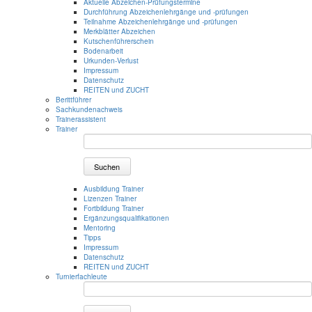
Aktuelle Abzeichen-Prüfungstermine
Durchführung Abzeichenlehrgänge und -prüfungen
Teilnahme Abzeichenlehrgänge und -prüfungen
Merkblätter Abzeichen
Kutschenführerschein
Bodenarbeit
Urkunden-Verlust
Impressum
Datenschutz
REITEN und ZUCHT
Berittführer
Sachkundenachweis
Trainerassistent
Trainer
Suchen
Ausbildung Trainer
Lizenzen Trainer
Fortbildung Trainer
Ergänzungsqualifikationen
Mentoring
Tipps
Impressum
Datenschutz
REITEN und ZUCHT
Turnierfachleute