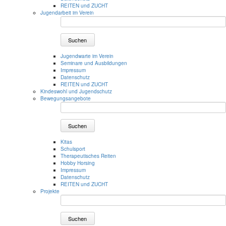
REITEN und ZUCHT
Jugendarbeit im Verein
Suchen
Jugendwarte im Verein
Seminare und Ausbildungen
Impressum
Datenschutz
REITEN und ZUCHT
Kindeswohl und Jugendschutz
Bewegungsangebote
Suchen
Kitas
Schulsport
Therapeutisches Reiten
Hobby Horsing
Impressum
Datenschutz
REITEN und ZUCHT
Projekte
Suchen