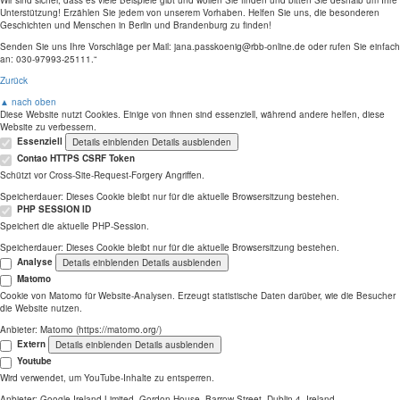
Wir sind sicher, dass es viele Beispiele gibt und wollen Sie finden und bitten Sie deshalb um Ihre
Unterstützung! Erzählen Sie jedem von unserem Vorhaben. Helfen Sie uns, die besonderen
Geschichten und Menschen in Berlin und Brandenburg zu finden!
Senden Sie uns Ihre Vorschläge per Mail: jana.passkoenig@rbb-online.de oder rufen Sie einfach
an: 030-97993-25111.“
Zurück
▲ nach oben
Diese Website nutzt Cookies. Einige von ihnen sind essenziell, während andere helfen, diese
Website zu verbessern.
Essenziell
Details einblenden
Details ausblenden
Contao HTTPS CSRF Token
Schützt vor Cross-Site-Request-Forgery Angriffen.
Speicherdauer:
Dieses Cookie bleibt nur für die aktuelle Browsersitzung bestehen.
PHP SESSION ID
Speichert die aktuelle PHP-Session.
Speicherdauer:
Dieses Cookie bleibt nur für die aktuelle Browsersitzung bestehen.
Analyse
Details einblenden
Details ausblenden
Matomo
Cookie von Matomo für Website-Analysen. Erzeugt statistische Daten darüber, wie die Besucher
die Website nutzen.
Anbieter:
Matomo (https://matomo.org/)
Extern
Details einblenden
Details ausblenden
Youtube
Wird verwendet, um YouTube-Inhalte zu entsperren.
Anbieter:
Google Ireland Limited, Gordon House, Barrow Street, Dublin 4, Ireland