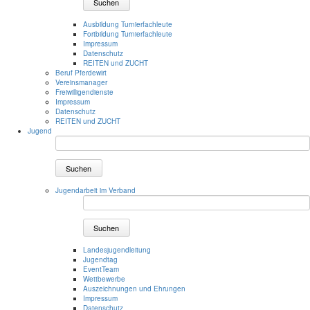
Suchen
Ausbildung Turnierfachleute
Fortbildung Turnierfachleute
Impressum
Datenschutz
REITEN und ZUCHT
Beruf Pferdewirt
Vereinsmanager
Freiwilligendienste
Impressum
Datenschutz
REITEN und ZUCHT
Jugend
Suchen
Jugendarbeit im Verband
Suchen
Landesjugendleitung
Jugendtag
EventTeam
Wettbewerbe
Auszeichnungen und Ehrungen
Impressum
Datenschutz