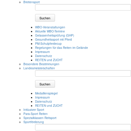
Breitensport
Suchen
WBO-Veranstaltungen
Aktuelle WBO-Termine
Gelassenheitsprüfung (GHP)
Gesundheitssport mit Pferd
PM-Schulpferdecup
Regelungen für das Reiten im Gelände
Impressum
Datenschutz
REITEN und ZUCHT
Besondere Bestimmungen
Landesmeisterschaften
Suchen
Medaillenspiegel
Impressum
Datenschutz
REITEN und ZUCHT
Inklusiver Sport
Para-Sport Reiten
Spezialklassen Reitsport
Sportförderung