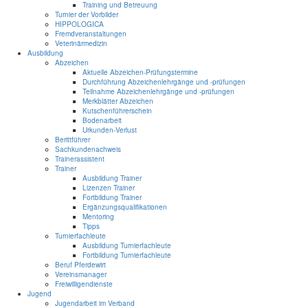
Training und Betreuung
Turnier der Vorbilder
HIPPOLOGICA
Fremdveranstaltungen
Veterinärmedizin
Ausbildung
Abzeichen
Aktuelle Abzeichen-Prüfungstermine
Durchführung Abzeichenlehrgänge und -prüfungen
Teilnahme Abzeichenlehrgänge und -prüfungen
Merkblätter Abzeichen
Kutschenführerschein
Bodenarbeit
Urkunden-Verlust
Berittführer
Sachkundenachweis
Trainerassistent
Trainer
Ausbildung Trainer
Lizenzen Trainer
Fortbildung Trainer
Ergänzungsqualifikationen
Mentoring
Tipps
Turnierfachleute
Ausbildung Turnierfachleute
Fortbildung Turnierfachleute
Beruf Pferdewirt
Vereinsmanager
Freiwilligendienste
Jugend
Jugendarbeit im Verband