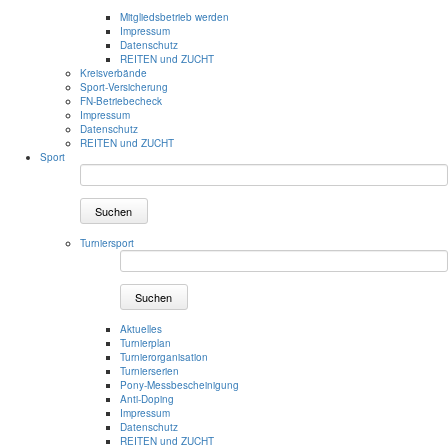
Mitgliedsbetrieb werden
Impressum
Datenschutz
REITEN und ZUCHT
Kreisverbände
Sport-Versicherung
FN-Betriebecheck
Impressum
Datenschutz
REITEN und ZUCHT
Sport
Suchen
Turniersport
Suchen
Aktuelles
Turnierplan
Turnierorganisation
Turnierserien
Pony-Messbescheinigung
Anti-Doping
Impressum
Datenschutz
REITEN und ZUCHT