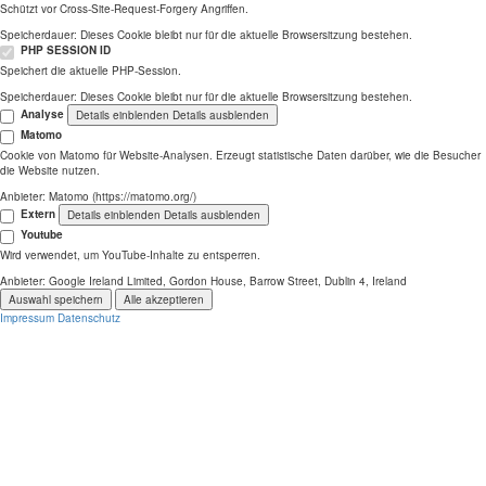
Schützt vor Cross-Site-Request-Forgery Angriffen.
Speicherdauer:
Dieses Cookie bleibt nur für die aktuelle Browsersitzung bestehen.
PHP SESSION ID
Speichert die aktuelle PHP-Session.
Speicherdauer:
Dieses Cookie bleibt nur für die aktuelle Browsersitzung bestehen.
Analyse
Details einblenden
Details ausblenden
Matomo
Cookie von Matomo für Website-Analysen. Erzeugt statistische Daten darüber, wie die Besucher
die Website nutzen.
Anbieter:
Matomo (https://matomo.org/)
Extern
Details einblenden
Details ausblenden
Youtube
Wird verwendet, um YouTube-Inhalte zu entsperren.
Anbieter:
Google Ireland Limited, Gordon House, Barrow Street, Dublin 4, Ireland
Auswahl speichern
Alle akzeptieren
Impressum
Datenschutz