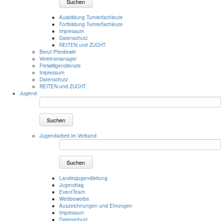
Suchen
Ausbildung Turnierfachleute
Fortbildung Turnierfachleute
Impressum
Datenschutz
REITEN und ZUCHT
Beruf Pferdewirt
Vereinsmanager
Freiwilligendienste
Impressum
Datenschutz
REITEN und ZUCHT
Jugend
Suchen
Jugendarbeit im Verband
Suchen
Landesjugendleitung
Jugendtag
EventTeam
Wettbewerbe
Auszeichnungen und Ehrungen
Impressum
Datenschutz