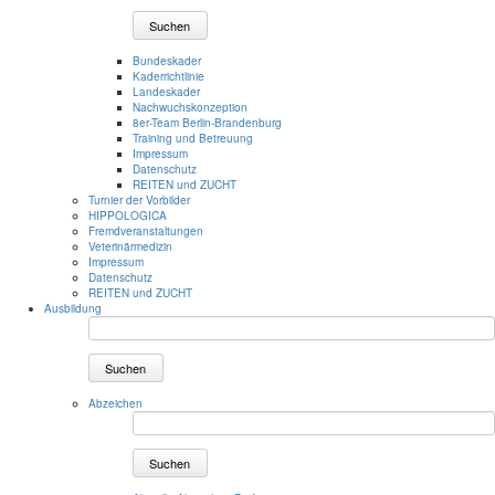
Suchen
Bundeskader
Kaderrichtlinie
Landeskader
Nachwuchskonzeption
8er-Team Berlin-Brandenburg
Training und Betreuung
Impressum
Datenschutz
REITEN und ZUCHT
Turnier der Vorbilder
HIPPOLOGICA
Fremdveranstaltungen
Veterinärmedizin
Impressum
Datenschutz
REITEN und ZUCHT
Ausbildung
Suchen
Abzeichen
Suchen