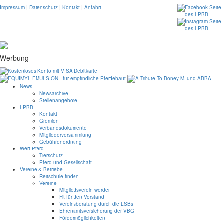
Impressum
|
Datenschutz
|
Kontakt
|
Anfahrt
Werbung
News
Newsarchive
Stellenangebote
LPBB
Kontakt
Gremien
Verbandsdokumente
Mitgliederversammlung
Gebührenordnung
Wert Pferd
Tierschutz
Pferd und Gesellschaft
Vereine & Betriebe
Reitschule finden
Vereine
Mitgliedsverein werden
Fit für den Vorstand
Vereinsberatung durch die LSBs
Ehrenamtsversicherung der VBG
Fördermöglichkeiten