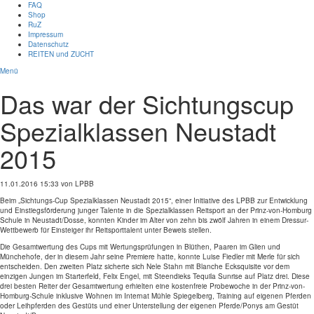
FAQ
Shop
RuZ
Impressum
Datenschutz
REITEN und ZUCHT
Menü
Das war der Sichtungscup
Spezialklassen Neustadt
2015
11.01.2016 15:33
von LPBB
Beim „Sichtungs-Cup Spezialklassen Neustadt 2015“, einer Initiative des LPBB zur Entwicklung
und Einstiegsförderung junger Talente in die Spezialklassen Reitsport an der Prinz-von-Homburg
Schule in Neustadt/Dosse, konnten Kinder im Alter von zehn bis zwölf Jahren in einem Dressur-
Wettbewerb für Einsteiger ihr Reitsporttalent unter Beweis stellen.
Die Gesamtwertung des Cups mit Wertungsprüfungen in Blüthen, Paaren im Glien und
Münchehofe, der in diesem Jahr seine Premiere hatte, konnte Luise Fiedler mit Merle für sich
entscheiden. Den zweiten Platz sicherte sich Nele Stahn mit Blanche Ecksquisite vor dem
einzigen Jungen im Starterfeld, Felix Engel, mit Steendieks Tequila Sunrise auf Platz drei. Diese
drei besten Reiter der Gesamtwertung erhielten eine kostenfreie Probewoche in der Prinz-von-
Homburg-Schule inklusive Wohnen im Internat Mühle Spiegelberg, Training auf eigenen Pferden
oder Leihpferden des Gestüts und einer Unterstellung der eigenen Pferde/Ponys am Gestüt