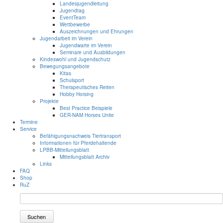
Landesjugendleitung
Jugendtag
EventTeam
Wettbewerbe
Auszeichnungen und Ehrungen
Jugendarbeit im Verein
Jugendwarte im Verein
Seminare und Ausbildungen
Kindeswohl und Jugendschutz
Bewegungsangebote
Kitas
Schulsport
Therapeutisches Reiten
Hobby Horsing
Projekte
Best Practice Beispiele
GER-NAM Horses Unite
Termine
Service
Befähigungsnachweis Tiertransport
Informationen für Pferdehaltende
LPBB-Mitteilungsblatt
Mitteilungsblatt Archiv
Links
FAQ
Shop
RuZ
Suchen