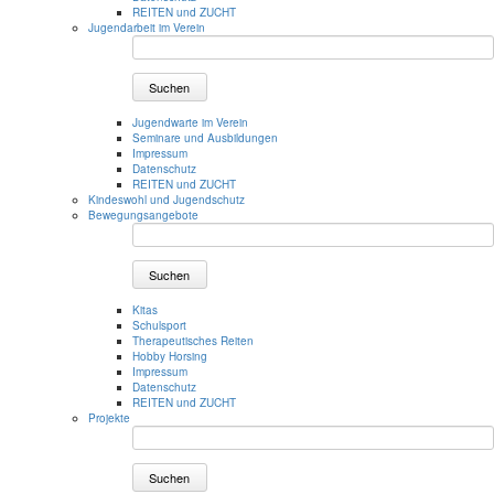
REITEN und ZUCHT
Jugendarbeit im Verein
Suchen
Jugendwarte im Verein
Seminare und Ausbildungen
Impressum
Datenschutz
REITEN und ZUCHT
Kindeswohl und Jugendschutz
Bewegungsangebote
Suchen
Kitas
Schulsport
Therapeutisches Reiten
Hobby Horsing
Impressum
Datenschutz
REITEN und ZUCHT
Projekte
Suchen