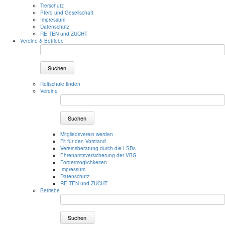
Tierschutz
Pferd und Gesellschaft
Impressum
Datenschutz
REITEN und ZUCHT
Vereine & Betriebe
Suchen
Reitschule finden
Vereine
Suchen
Mitgliedsverein werden
Fit für den Vorstand
Vereinsberatung durch die LSBs
Ehrenamtsversicherung der VBG
Fördermöglichkeiten
Impressum
Datenschutz
REITEN und ZUCHT
Betriebe
Suchen