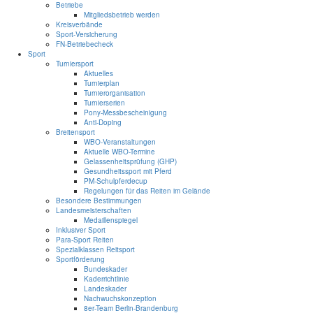
Betriebe
Mitgliedsbetrieb werden
Kreisverbände
Sport-Versicherung
FN-Betriebecheck
Sport
Turniersport
Aktuelles
Turnierplan
Turnierorganisation
Turnierserien
Pony-Messbescheinigung
Anti-Doping
Breitensport
WBO-Veranstaltungen
Aktuelle WBO-Termine
Gelassenheitsprüfung (GHP)
Gesundheitssport mit Pferd
PM-Schulpferdecup
Regelungen für das Reiten im Gelände
Besondere Bestimmungen
Landesmeisterschaften
Medaillenspiegel
Inklusiver Sport
Para-Sport Reiten
Spezialklassen Reitsport
Sportförderung
Bundeskader
Kaderrichtlinie
Landeskader
Nachwuchskonzeption
8er-Team Berlin-Brandenburg