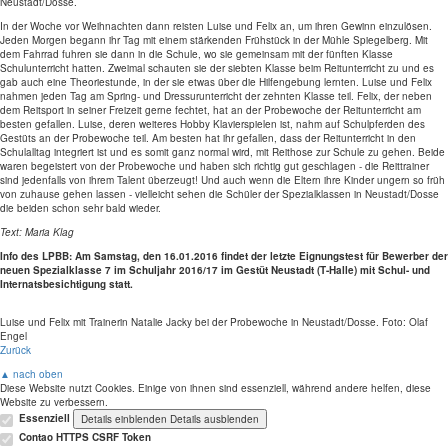
Neustadt/Dosse.
In der Woche vor Weihnachten dann reisten Luise und Felix an, um ihren Gewinn einzulösen.
Jeden Morgen begann ihr Tag mit einem stärkenden Frühstück in der Mühle Spiegelberg. Mit
dem Fahrrad fuhren sie dann in die Schule, wo sie gemeinsam mit der fünften Klasse
Schulunterricht hatten. Zweimal schauten sie der siebten Klasse beim Reitunterricht zu und es
gab auch eine Theoriestunde, in der sie etwas über die Hilfengebung lernten. Luise und Felix
nahmen jeden Tag am Spring- und Dressurunterricht der zehnten Klasse teil. Felix, der neben
dem Reitsport in seiner Freizeit gerne fechtet, hat an der Probewoche der Reitunterricht am
besten gefallen. Luise, deren weiteres Hobby Klavierspielen ist, nahm auf Schulpferden des
Gestüts an der Probewoche teil. Am besten hat ihr gefallen, dass der Reitunterricht in den
Schulalltag integriert ist und es somit ganz normal wird, mit Reithose zur Schule zu gehen. Beide
waren begeistert von der Probewoche und haben sich richtig gut geschlagen - die Reittrainer
sind jedenfalls von ihrem Talent überzeugt! Und auch wenn die Eltern ihre Kinder ungern so früh
von zuhause gehen lassen - vielleicht sehen die Schüler der Spezialklassen in Neustadt/Dosse
die beiden schon sehr bald wieder.
Text: Maria Klag
Info des LPBB: Am Samstag, den 16.01.2016 findet der letzte Eignungstest für Bewerber der
neuen Spezialklasse 7 im Schuljahr 2016/17 im Gestüt Neustadt (T-Halle) mit Schul- und
Internatsbesichtigung statt.
Luise und Felix mit Trainerin Natalie Jacky bei der Probewoche in Neustadt/Dosse. Foto: Olaf
Engel
Zurück
▲ nach oben
Diese Website nutzt Cookies. Einige von ihnen sind essenziell, während andere helfen, diese
Website zu verbessern.
Essenziell
Details einblenden
Details ausblenden
Contao HTTPS CSRF Token