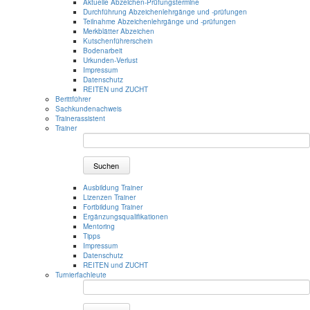
Aktuelle Abzeichen-Prüfungstermine
Durchführung Abzeichenlehrgänge und -prüfungen
Teilnahme Abzeichenlehrgänge und -prüfungen
Merkblätter Abzeichen
Kutschenführerschein
Bodenarbeit
Urkunden-Verlust
Impressum
Datenschutz
REITEN und ZUCHT
Berittführer
Sachkundenachweis
Trainerassistent
Trainer
Suchen
Ausbildung Trainer
Lizenzen Trainer
Fortbildung Trainer
Ergänzungsqualifikationen
Mentoring
Tipps
Impressum
Datenschutz
REITEN und ZUCHT
Turnierfachleute