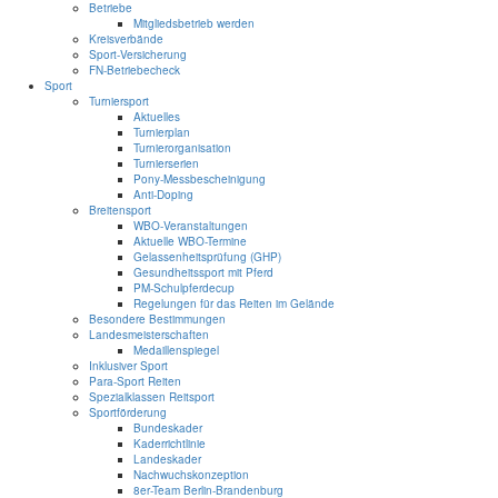
Betriebe
Mitgliedsbetrieb werden
Kreisverbände
Sport-Versicherung
FN-Betriebecheck
Sport
Turniersport
Aktuelles
Turnierplan
Turnierorganisation
Turnierserien
Pony-Messbescheinigung
Anti-Doping
Breitensport
WBO-Veranstaltungen
Aktuelle WBO-Termine
Gelassenheitsprüfung (GHP)
Gesundheitssport mit Pferd
PM-Schulpferdecup
Regelungen für das Reiten im Gelände
Besondere Bestimmungen
Landesmeisterschaften
Medaillenspiegel
Inklusiver Sport
Para-Sport Reiten
Spezialklassen Reitsport
Sportförderung
Bundeskader
Kaderrichtlinie
Landeskader
Nachwuchskonzeption
8er-Team Berlin-Brandenburg