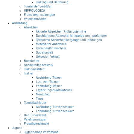
Training und Betreuung
Turnier der Vorbilder
HIPPOLOGICA
Fremdveranstaltungen
Veterinärmedizin
Ausbildung
Abzeichen
Aktuelle Abzeichen-Prüfungstermine
Durchführung Abzeichenlehrgänge und -prüfungen
Teilnahme Abzeichenlehrgänge und -prüfungen
Merkblätter Abzeichen
Kutschenführerschein
Bodenarbeit
Urkunden-Verlust
Berittführer
Sachkundenachweis
Trainerassistent
Trainer
Ausbildung Trainer
Lizenzen Trainer
Fortbildung Trainer
Ergänzungsqualifikationen
Mentoring
Tipps
Turnierfachleute
Ausbildung Turnierfachleute
Fortbildung Turnierfachleute
Beruf Pferdewirt
Vereinsmanager
Freiwilligendienste
Jugend
Jugendarbeit im Verband