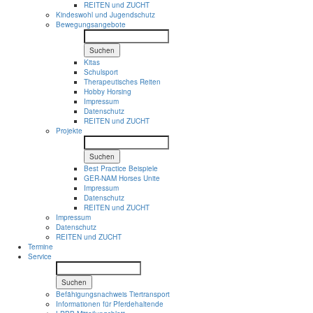
REITEN und ZUCHT
Kindeswohl und Jugendschutz
Bewegungsangebote
Suchen
Kitas
Schulsport
Therapeutisches Reiten
Hobby Horsing
Impressum
Datenschutz
REITEN und ZUCHT
Projekte
Suchen
Best Practice Beispiele
GER-NAM Horses Unite
Impressum
Datenschutz
REITEN und ZUCHT
Impressum
Datenschutz
REITEN und ZUCHT
Termine
Service
Suchen
Befähigungsnachweis Tiertransport
Informationen für Pferdehaltende