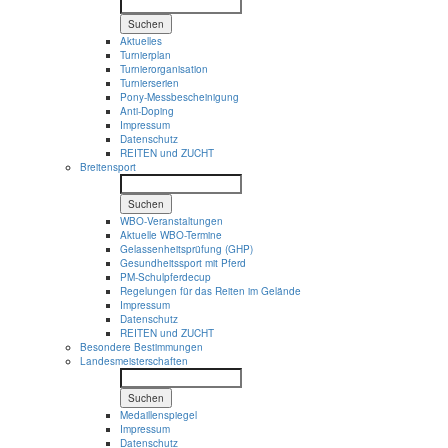
Suchen
Aktuelles
Turnierplan
Turnierorganisation
Turnierserien
Pony-Messbescheinigung
Anti-Doping
Impressum
Datenschutz
REITEN und ZUCHT
Breitensport
Suchen
WBO-Veranstaltungen
Aktuelle WBO-Termine
Gelassenheitsprüfung (GHP)
Gesundheitssport mit Pferd
PM-Schulpferdecup
Regelungen für das Reiten im Gelände
Impressum
Datenschutz
REITEN und ZUCHT
Besondere Bestimmungen
Landesmeisterschaften
Suchen
Medaillenspiegel
Impressum
Datenschutz