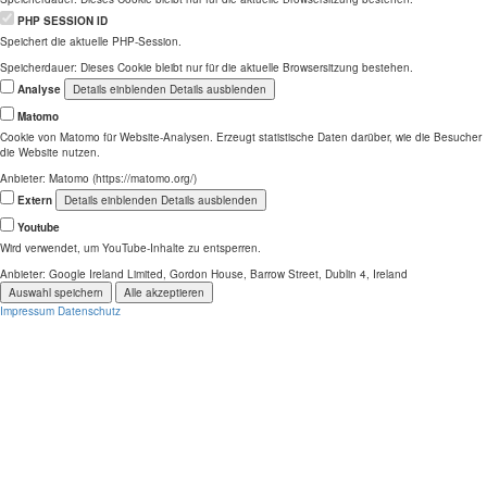
PHP SESSION ID
Speichert die aktuelle PHP-Session.
Speicherdauer:
Dieses Cookie bleibt nur für die aktuelle Browsersitzung bestehen.
Analyse
Details einblenden
Details ausblenden
Matomo
Cookie von Matomo für Website-Analysen. Erzeugt statistische Daten darüber, wie die Besucher
die Website nutzen.
Anbieter:
Matomo (https://matomo.org/)
Extern
Details einblenden
Details ausblenden
Youtube
Wird verwendet, um YouTube-Inhalte zu entsperren.
Anbieter:
Google Ireland Limited, Gordon House, Barrow Street, Dublin 4, Ireland
Auswahl speichern
Alle akzeptieren
Impressum
Datenschutz