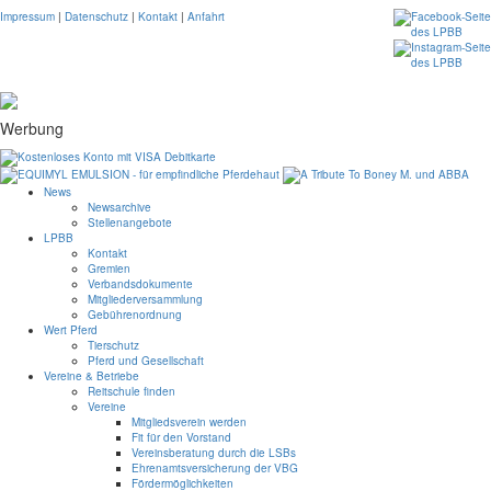
Impressum
|
Datenschutz
|
Kontakt
|
Anfahrt
Werbung
News
Newsarchive
Stellenangebote
LPBB
Kontakt
Gremien
Verbandsdokumente
Mitgliederversammlung
Gebührenordnung
Wert Pferd
Tierschutz
Pferd und Gesellschaft
Vereine & Betriebe
Reitschule finden
Vereine
Mitgliedsverein werden
Fit für den Vorstand
Vereinsberatung durch die LSBs
Ehrenamtsversicherung der VBG
Fördermöglichkeiten