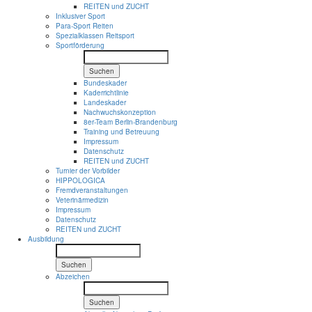
REITEN und ZUCHT
Inklusiver Sport
Para-Sport Reiten
Spezialklassen Reitsport
Sportförderung
Suchen
Bundeskader
Kaderrichtlinie
Landeskader
Nachwuchskonzeption
8er-Team Berlin-Brandenburg
Training und Betreuung
Impressum
Datenschutz
REITEN und ZUCHT
Turnier der Vorbilder
HIPPOLOGICA
Fremdveranstaltungen
Veterinärmedizin
Impressum
Datenschutz
REITEN und ZUCHT
Ausbildung
Suchen
Abzeichen
Suchen