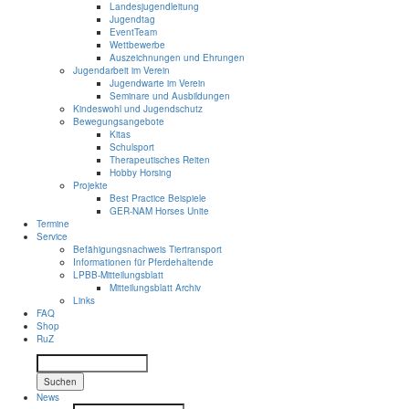
Landesjugendleitung
Jugendtag
EventTeam
Wettbewerbe
Auszeichnungen und Ehrungen
Jugendarbeit im Verein
Jugendwarte im Verein
Seminare und Ausbildungen
Kindeswohl und Jugendschutz
Bewegungsangebote
Kitas
Schulsport
Therapeutisches Reiten
Hobby Horsing
Projekte
Best Practice Beispiele
GER-NAM Horses Unite
Termine
Service
Befähigungsnachweis Tiertransport
Informationen für Pferdehaltende
LPBB-Mitteilungsblatt
Mitteilungsblatt Archiv
Links
FAQ
Shop
RuZ
Suchen
News