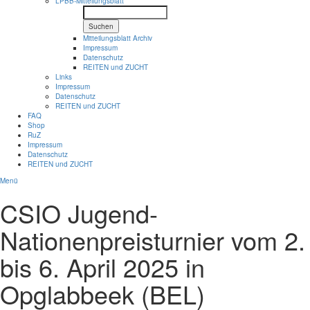
LPBB-Mitteilungsblatt
Suchen
Mitteilungsblatt Archiv
Impressum
Datenschutz
REITEN und ZUCHT
Links
Impressum
Datenschutz
REITEN und ZUCHT
FAQ
Shop
RuZ
Impressum
Datenschutz
REITEN und ZUCHT
Menü
CSIO Jugend-
Nationenpreisturnier vom 2.
bis 6. April 2025 in
Opglabbeek (BEL)