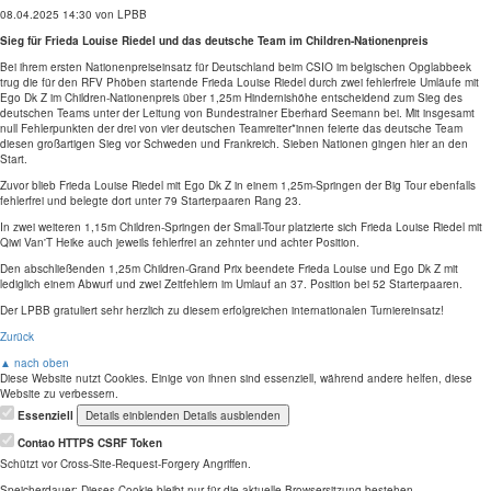
08.04.2025 14:30
von LPBB
Sieg für Frieda Louise Riedel und das deutsche Team im Children-Nationenpreis
Bei ihrem ersten Nationenpreiseinsatz für Deutschland beim CSIO im belgischen Opglabbeek
trug die für den RFV Phöben startende Frieda Louise Riedel durch zwei fehlerfreie Umläufe mit
Ego Dk Z im Children-Nationenpreis über 1,25m Hindernishöhe entscheidend zum Sieg des
deutschen Teams unter der Leitung von Bundestrainer Eberhard Seemann bei. Mit insgesamt
null Fehlerpunkten der drei von vier deutschen Teamreiter*innen feierte das deutsche Team
diesen großartigen Sieg vor Schweden und Frankreich. Sieben Nationen gingen hier an den
Start.
Zuvor blieb Frieda Louise Riedel mit Ego Dk Z in einem 1,25m-Springen der Big Tour ebenfalls
fehlerfrei und belegte dort unter 79 Starterpaaren Rang 23.
In zwei weiteren 1,15m Children-Springen der Small-Tour platzierte sich Frieda Louise Riedel mit
Qiwi Van'T Heike auch jeweils fehlerfrei an zehnter und achter Position.
Den abschließenden 1,25m Children-Grand Prix beendete Frieda Louise und Ego Dk Z mit
lediglich einem Abwurf und zwei Zeitfehlern im Umlauf an 37. Position bei 52 Starterpaaren.
Der LPBB gratuliert sehr herzlich zu diesem erfolgreichen internationalen Turniereinsatz!
Zurück
▲ nach oben
Diese Website nutzt Cookies. Einige von ihnen sind essenziell, während andere helfen, diese
Website zu verbessern.
Essenziell
Details einblenden
Details ausblenden
Contao HTTPS CSRF Token
Schützt vor Cross-Site-Request-Forgery Angriffen.
Speicherdauer:
Dieses Cookie bleibt nur für die aktuelle Browsersitzung bestehen.