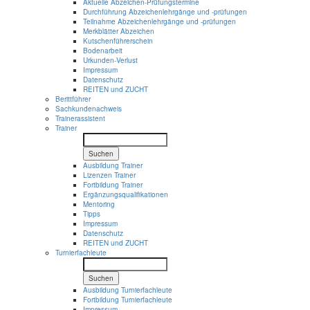
Aktuelle Abzeichen-Prüfungstermine
Durchführung Abzeichenlehrgänge und -prüfungen
Teilnahme Abzeichenlehrgänge und -prüfungen
Merkblätter Abzeichen
Kutschenführerschein
Bodenarbeit
Urkunden-Verlust
Impressum
Datenschutz
REITEN und ZUCHT
Berittführer
Sachkundenachweis
Trainerassistent
Trainer
Suchen
Ausbildung Trainer
Lizenzen Trainer
Fortbildung Trainer
Ergänzungsqualifikationen
Mentoring
Tipps
Impressum
Datenschutz
REITEN und ZUCHT
Turnierfachleute
Suchen
Ausbildung Turnierfachleute
Fortbildung Turnierfachleute
Impressum