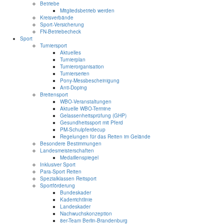
Betriebe
Mitgliedsbetrieb werden
Kreisverbände
Sport-Versicherung
FN-Betriebecheck
Sport
Turniersport
Aktuelles
Turnierplan
Turnierorganisation
Turnierserien
Pony-Messbescheinigung
Anti-Doping
Breitensport
WBO-Veranstaltungen
Aktuelle WBO-Termine
Gelassenheitsprüfung (GHP)
Gesundheitssport mit Pferd
PM-Schulpferdecup
Regelungen für das Reiten im Gelände
Besondere Bestimmungen
Landesmeisterschaften
Medaillenspiegel
Inklusiver Sport
Para-Sport Reiten
Spezialklassen Reitsport
Sportförderung
Bundeskader
Kaderrichtlinie
Landeskader
Nachwuchskonzeption
8er-Team Berlin-Brandenburg