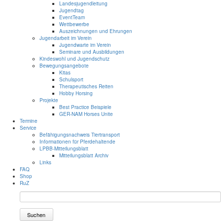
Landesjugendleitung
Jugendtag
EventTeam
Wettbewerbe
Auszeichnungen und Ehrungen
Jugendarbeit im Verein
Jugendwarte im Verein
Seminare und Ausbildungen
Kindeswohl und Jugendschutz
Bewegungsangebote
Kitas
Schulsport
Therapeutisches Reiten
Hobby Horsing
Projekte
Best Practice Beispiele
GER-NAM Horses Unite
Termine
Service
Befähigungsnachweis Tiertransport
Informationen für Pferdehaltende
LPBB-Mitteilungsblatt
Mitteilungsblatt Archiv
Links
FAQ
Shop
RuZ
Suchen