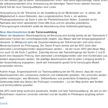
Für den Bereich gab es bisher Trainerassistenten*innen, aber keine eigenständige Trainer*innen,
die selbstverantwortlich ohne Unterstützung der bisherigen Trainer*innen arbeiten konnten.
Damit füllt die neue Trainerqualifikation eine Lücke.
Voraussetzung für die Teilnahme an der Ausbildung ist ein Mindestalter von 16 Jahren, die
Mitgliedschaft in einem Reitverein, das Longierabzeichen Stufe 4, ein weiteres
Pferdesportabzeichen ab Stufe 5 oder der Pferdeführerschein Reiten. Zusätzlich ist ein
Nachweis über einen absolvierten Erste-Hilfe-Kurs und ein aktuelles polizeiliches
Führungszeugnis erforderlich sowie die Absolvierung eines Vorbereitungslehrgang.
Neue Abschlussformen
in der Trainerausbildung
Neben der klassischen Abschlussprüfung mit Benotung sind künftig bereits ab der Trainerstufe C
alternative Formen der Lernerfolgskontrolle möglich. Das Wissen wird hier lehrgangsbegleitend
überprüft. Im Mittelpunkt steht die Gesamtentwicklung der Teilnehmenden statt einer reinen
Momentaufnahme am Prüfungstag. Der Trainer B kann bereits seit der APO 2020 über
alternative Lernerfolgskontrollen abgeschlossen werden – mit der neuen APO wird dieser Weg
nun auch für die Stufe C geöffnet. Zukünftig können alle Trainerlehrgänge der Stufen C und B
durch eine klassische Prüfung, über alternative Lernerfolgskontrollen oder eine Kombination aus
beidem abgeschlossen werden. Die jeweilige Abschlussform wird für jeden Lehrgang bereits in
der Ausschreibung angegeben, damit sich Interessierte gezielt für ihr bevorzugtes Modell
entscheiden können.
Kathrin Krage, Ansprechpartnerin zur Trainerausbildung bei der FN, betont, dass die neuen
Abschlussformen den Lernprozess moderner und individueller gestalten. Die Lernenden werden
stärker einbezogen, was Motivation, Selbstreflexion und persönliche Entwicklung fördert.
Gelichzeitig bleibt das Niveau der Prüfungen unverändert – nur der Weg dorthin wird flexibler
und lernfreundlicher gestaltet.
Die APO 2026 bringt somit eine praxisnahe, flexible und faire Trainerausbildung, die sich an den
Bedürfnissen moderner Lernender orientiert und die Qualität im Pferdesport langfristig sichern
soll.
Zurück