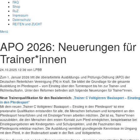
FAQ
Shop
RuZ
Impressum
Datenschutz
REITEN und ZUCHT
Menü
APO 2026: Neuerungen für
Trainer*innen
24.10.2025 12:36
von LPBB
Zum 1. Januar 2026 tritt die überarbeitete Ausbildungs- und Prüfungs-Ordnung (APO) der
Deutschen Reiterlichen Vereinigung (FN) in Kraft. Sie bildet die Grundlage für die gesamte
Ausbildung im Pferdesport – vom Einstieg über den Turniersport bis hin zur Trainer- und
Richterlaufbahn. Unter den Reformen befinden sich folgende Neuerungen für Trainer*innen.
Neue Trainerqualifikation für den Basisbereich:
„Trainer C Voltigieren/ Basissport – Einstieg
in den Pferdesport“
Mit dem neuen „Trainer C Voltigieren/ Basissport – Einstieg in den Pferdesport“ ist eine
praxisnahe Qualifikation entstanden für alle, die Menschen behutsam und kompetent an den
Pferdesport heranführen und mit Einsteiger*innen arbeiten möchten. Ziel ist es, Trainer*innen
auszubilden, die den Menschen den ersten Kontakt zum Pferd ermöglichen, beispielsweise bei
Einstiegsangeboten wie Kindergarten- und Schulprojekten, und die Faszination des
Pferdesports erlebbar machen. Die Ausbildung vermittelt grundlegende Kenntnisse im Umgang
mit dem Pferd, in der Bodenarbeit sowie in der Reit- und Voltigierlehre.