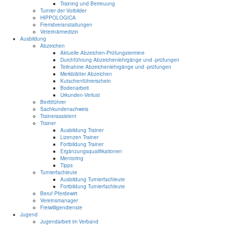
Training und Betreuung
Turnier der Vorbilder
HIPPOLOGICA
Fremdveranstaltungen
Veterinärmedizin
Ausbildung
Abzeichen
Aktuelle Abzeichen-Prüfungstermine
Durchführung Abzeichenlehrgänge und -prüfungen
Teilnahme Abzeichenlehrgänge und -prüfungen
Merkblätter Abzeichen
Kutschenführerschein
Bodenarbeit
Urkunden-Verlust
Berittführer
Sachkundenachweis
Trainerassistent
Trainer
Ausbildung Trainer
Lizenzen Trainer
Fortbildung Trainer
Ergänzungsqualifikationen
Mentoring
Tipps
Turnierfachleute
Ausbildung Turnierfachleute
Fortbildung Turnierfachleute
Beruf Pferdewirt
Vereinsmanager
Freiwilligendienste
Jugend
Jugendarbeit im Verband