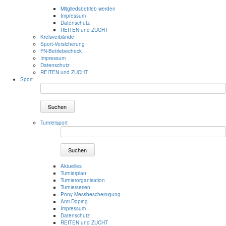
Mitgliedsbetrieb werden
Impressum
Datenschutz
REITEN und ZUCHT
Kreisverbände
Sport-Versicherung
FN-Betriebecheck
Impressum
Datenschutz
REITEN und ZUCHT
Sport
Suchen
Turniersport
Suchen
Aktuelles
Turnierplan
Turnierorganisation
Turnierserien
Pony-Messbescheinigung
Anti-Doping
Impressum
Datenschutz
REITEN und ZUCHT