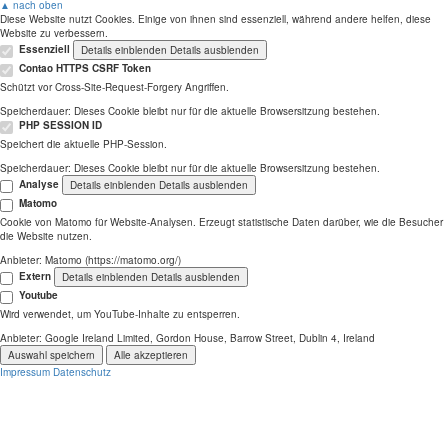
▲ nach oben
Diese Website nutzt Cookies. Einige von ihnen sind essenziell, während andere helfen, diese
Website zu verbessern.
Essenziell
Details einblenden
Details ausblenden
Contao HTTPS CSRF Token
Schützt vor Cross-Site-Request-Forgery Angriffen.
Speicherdauer:
Dieses Cookie bleibt nur für die aktuelle Browsersitzung bestehen.
PHP SESSION ID
Speichert die aktuelle PHP-Session.
Speicherdauer:
Dieses Cookie bleibt nur für die aktuelle Browsersitzung bestehen.
Analyse
Details einblenden
Details ausblenden
Matomo
Cookie von Matomo für Website-Analysen. Erzeugt statistische Daten darüber, wie die Besucher
die Website nutzen.
Anbieter:
Matomo (https://matomo.org/)
Extern
Details einblenden
Details ausblenden
Youtube
Wird verwendet, um YouTube-Inhalte zu entsperren.
Anbieter:
Google Ireland Limited, Gordon House, Barrow Street, Dublin 4, Ireland
Auswahl speichern
Alle akzeptieren
Impressum
Datenschutz