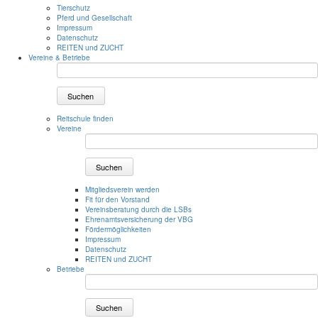
Tierschutz
Pferd und Gesellschaft
Impressum
Datenschutz
REITEN und ZUCHT
Vereine & Betriebe
Suchen
Reitschule finden
Vereine
Suchen
Mitgliedsverein werden
Fit für den Vorstand
Vereinsberatung durch die LSBs
Ehrenamtsversicherung der VBG
Fördermöglichkeiten
Impressum
Datenschutz
REITEN und ZUCHT
Betriebe
Suchen