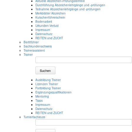
Aktuelle Abzeichen-Prüfungstermine
Durchführung Abzeichenlehrgänge und -prüfungen
Teilnahme Abzeichenlehrgänge und -prüfungen
Merkblätter Abzeichen
Kutschenführerschein
Bodenarbeit
Urkunden-Verlust
Impressum
Datenschutz
REITEN und ZUCHT
Berittführer
Sachkundenachweis
Trainerassistent
Trainer
Suchen
Ausbildung Trainer
Lizenzen Trainer
Fortbildung Trainer
Ergänzungsqualifikationen
Mentoring
Tipps
Impressum
Datenschutz
REITEN und ZUCHT
Turnierfachleute