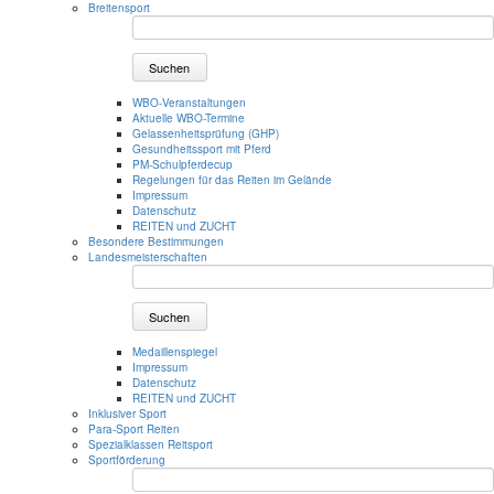
Breitensport
Suchen
WBO-Veranstaltungen
Aktuelle WBO-Termine
Gelassenheitsprüfung (GHP)
Gesundheitssport mit Pferd
PM-Schulpferdecup
Regelungen für das Reiten im Gelände
Impressum
Datenschutz
REITEN und ZUCHT
Besondere Bestimmungen
Landesmeisterschaften
Suchen
Medaillenspiegel
Impressum
Datenschutz
REITEN und ZUCHT
Inklusiver Sport
Para-Sport Reiten
Spezialklassen Reitsport
Sportförderung