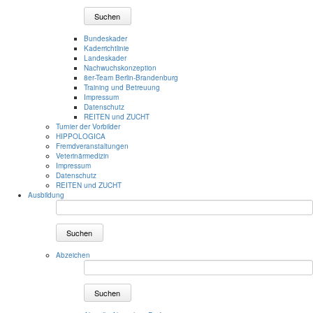
Suchen
Bundeskader
Kaderrichtlinie
Landeskader
Nachwuchskonzeption
8er-Team Berlin-Brandenburg
Training und Betreuung
Impressum
Datenschutz
REITEN und ZUCHT
Turnier der Vorbilder
HIPPOLOGICA
Fremdveranstaltungen
Veterinärmedizin
Impressum
Datenschutz
REITEN und ZUCHT
Ausbildung
Suchen
Abzeichen
Suchen