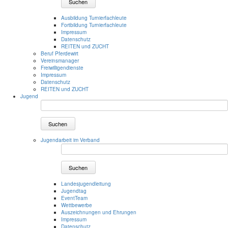
Suchen
Ausbildung Turnierfachleute
Fortbildung Turnierfachleute
Impressum
Datenschutz
REITEN und ZUCHT
Beruf Pferdewirt
Vereinsmanager
Freiwilligendienste
Impressum
Datenschutz
REITEN und ZUCHT
Jugend
Suchen
Jugendarbeit im Verband
Suchen
Landesjugendleitung
Jugendtag
EventTeam
Wettbewerbe
Auszeichnungen und Ehrungen
Impressum
Datenschutz