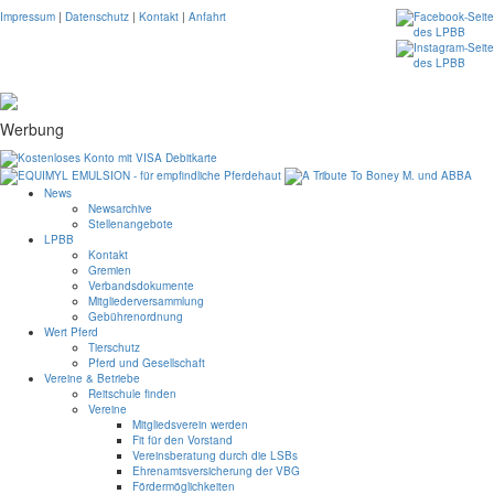
Impressum
|
Datenschutz
|
Kontakt
|
Anfahrt
Werbung
News
Newsarchive
Stellenangebote
LPBB
Kontakt
Gremien
Verbandsdokumente
Mitgliederversammlung
Gebührenordnung
Wert Pferd
Tierschutz
Pferd und Gesellschaft
Vereine & Betriebe
Reitschule finden
Vereine
Mitgliedsverein werden
Fit für den Vorstand
Vereinsberatung durch die LSBs
Ehrenamtsversicherung der VBG
Fördermöglichkeiten