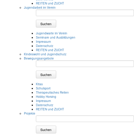
REITEN und ZUCHT
Jugendarbeit im Verein
Suchen
Jugendwarte im Verein
Seminare und Ausbildungen
Impressum
Datenschutz
REITEN und ZUCHT
Kindeswohl und Jugendschutz
Bewegungsangebote
Suchen
Kitas
Schulsport
Therapeutisches Reiten
Hobby Horsing
Impressum
Datenschutz
REITEN und ZUCHT
Projekte
Suchen