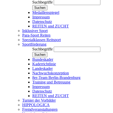
Suchbegriffe
Suchen
Medaillenspiegel
Impressum
Datenschutz
REITEN und ZUCHT
Inklusiver Sport
Para-Sport Reiten
Spezialklassen Reitsport
Sportförderung
Suchbegriffe
Suchen
Bundeskader
Kaderrichtlinie
Landeskader
Nachwuchskonzeption
8er-Team Berlin-Brandenburg
Training und Betreuung
Impressum
Datenschutz
REITEN und ZUCHT
Turnier der Vorbilder
HIPPOLOGICA
Fremdveranstaltungen