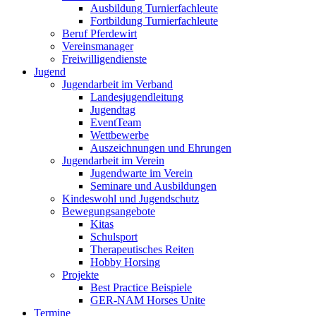
Ausbildung Turnierfachleute
Fortbildung Turnierfachleute
Beruf Pferdewirt
Vereinsmanager
Freiwilligendienste
Jugend
Jugendarbeit im Verband
Landesjugendleitung
Jugendtag
EventTeam
Wettbewerbe
Auszeichnungen und Ehrungen
Jugendarbeit im Verein
Jugendwarte im Verein
Seminare und Ausbildungen
Kindeswohl und Jugendschutz
Bewegungsangebote
Kitas
Schulsport
Therapeutisches Reiten
Hobby Horsing
Projekte
Best Practice Beispiele
GER-NAM Horses Unite
Termine