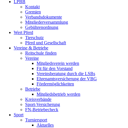
LPBB
Kontakt
Gremien
Verbandsdokumente
Mitgliederversammlung
Gebührenordnung
Wert Pferd
Tierschutz
Pferd und Gesellschaft
Vereine & Betriebe
Reitschule finden
Vereine
Mitgliedsverein werden
Fit für den Vorstand
Vereinsberatung durch die LSBs
Ehrenamtsversicherung der VBG
Fördermöglichkeiten
Betriebe
Mitgliedsbetrieb werden
Kreisverbände
Sport-Versicherung
FN-Betriebecheck
Sport
Turniersport
Aktuelles