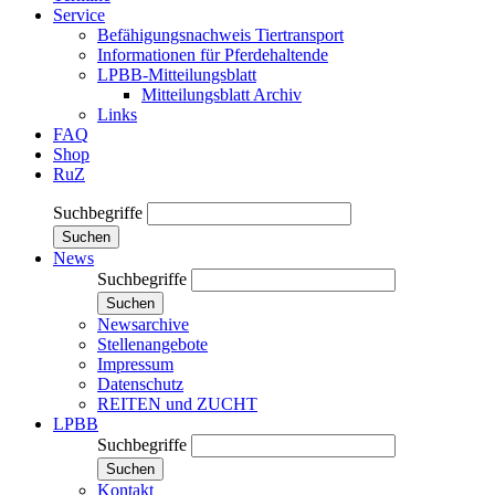
Service
Befähigungsnachweis Tiertransport
Informationen für Pferdehaltende
LPBB-Mitteilungsblatt
Mitteilungsblatt Archiv
Links
FAQ
Shop
RuZ
Suchbegriffe
Suchen
News
Suchbegriffe
Suchen
Newsarchive
Stellenangebote
Impressum
Datenschutz
REITEN und ZUCHT
LPBB
Suchbegriffe
Suchen
Kontakt