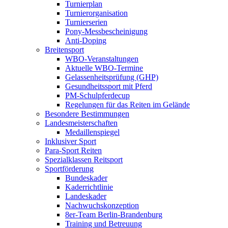
Turnierplan
Turnierorganisation
Turnierserien
Pony-Messbescheinigung
Anti-Doping
Breitensport
WBO-Veranstaltungen
Aktuelle WBO-Termine
Gelassenheitsprüfung (GHP)
Gesundheitssport mit Pferd
PM-Schulpferdecup
Regelungen für das Reiten im Gelände
Besondere Bestimmungen
Landesmeisterschaften
Medaillenspiegel
Inklusiver Sport
Para-Sport Reiten
Spezialklassen Reitsport
Sportförderung
Bundeskader
Kaderrichtlinie
Landeskader
Nachwuchskonzeption
8er-Team Berlin-Brandenburg
Training und Betreuung