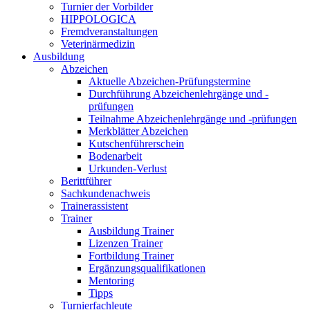
Turnier der Vorbilder
HIPPOLOGICA
Fremdveranstaltungen
Veterinärmedizin
Ausbildung
Abzeichen
Aktuelle Abzeichen-Prüfungstermine
Durchführung Abzeichenlehrgänge und -
prüfungen
Teilnahme Abzeichenlehrgänge und -prüfungen
Merkblätter Abzeichen
Kutschenführerschein
Bodenarbeit
Urkunden-Verlust
Berittführer
Sachkundenachweis
Trainerassistent
Trainer
Ausbildung Trainer
Lizenzen Trainer
Fortbildung Trainer
Ergänzungsqualifikationen
Mentoring
Tipps
Turnierfachleute