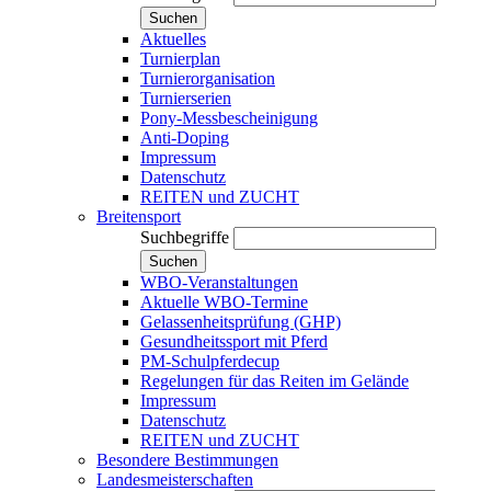
Suchen
Aktuelles
Turnierplan
Turnierorganisation
Turnierserien
Pony-Messbescheinigung
Anti-Doping
Impressum
Datenschutz
REITEN und ZUCHT
Breitensport
Suchbegriffe
Suchen
WBO-Veranstaltungen
Aktuelle WBO-Termine
Gelassenheitsprüfung (GHP)
Gesundheitssport mit Pferd
PM-Schulpferdecup
Regelungen für das Reiten im Gelände
Impressum
Datenschutz
REITEN und ZUCHT
Besondere Bestimmungen
Landesmeisterschaften