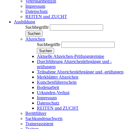
Veterinärmedizin
Impressum
Datenschutz
REITEN und ZUCHT
Ausbildung
Suchbegriffe
Suchen
Abzeichen
Suchbegriffe
Suchen
Aktuelle Abzeichen-Prüfungstermine
Durchführung Abzeichenlehrgänge und -
prüfungen
Teilnahme Abzeichenlehrgänge und -prüfungen
Merkblätter Abzeichen
Kutschenführerschein
Bodenarbeit
Urkunden-Verlust
Impressum
Datenschutz
REITEN und ZUCHT
Berittführer
Sachkundenachweis
Trainerassistent
Trainer